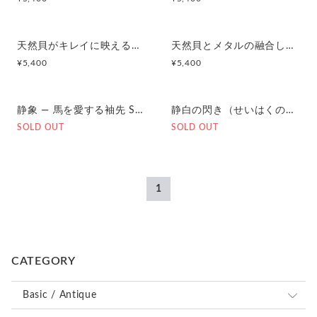
天然貝がキレイに映えるカフスボタン Premium 174
天然貝とメタルの融合したユニークなカフスボタン Premium 104
¥
5,400
¥
5,400
静象 ― 馬を愛する袖先 Seishō – For the Horse Lover Premium 237
静白の閃き（せいはくのひらめき）Quiet Spark in White カフスボタン Premium 248
SOLD OUT
SOLD OUT
1
CATEGORY
Basic / Antique