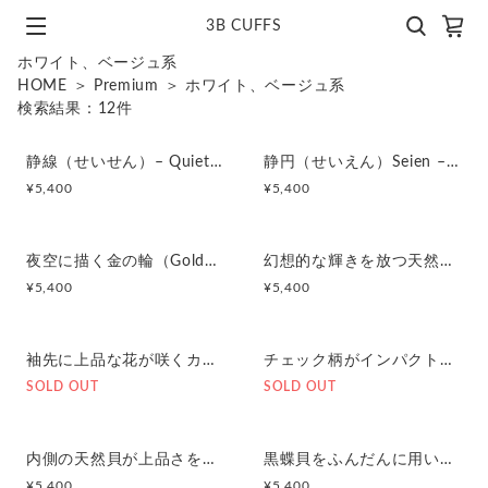
3B CUFFS
ホワイト、ベージュ系
HOME
＞
Premium
＞
ホワイト、ベージュ系
検索結果：
12
件
静線（せいせん）– Quiet Line カフスボタン Premium 239
静円（せいえん）Seien – Quiet Circle カフスボタン Premium 236
¥
5,400
¥
5,400
夜空に描く金の輪（Golden Loop in the Night Sky）カフスボタン Premium 235
幻想的な輝きを放つ天然貝のカフスボタン Premium 228
¥
5,400
¥
5,400
袖先に上品な花が咲くカフスボタン Premium 211
チェック柄がインパクト大のカフスボタン Premium 212
SOLD OUT
SOLD OUT
内側の天然貝が上品さを増してくれるカフスボタン Premium 200
黒蝶貝をふんだんに用いたカフスボタン Premium 199
¥
5,400
¥
5,400