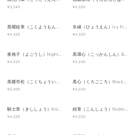
¥3,240
¥4,320
黒曜紋章（こくようもんしょう）Obsidian Crest カフスボタン Advanced 520
氷縁（ひょうえん）Icy Frame カフスボタン Advanced 518
¥4,320
¥4,320
夜格子（よごうし）Night Grid カフスボタン Advanced 517
黒環心（こっかんしん）Black Ringed Heart カフスボタン Modern 613
¥4,320
¥3,240
黒蝶市松（こくちょういちまつ）Black Shell Mosaic カフスボタン Premium 003
黒心（くろごころ）Black Heart with Silver Accent カフスボタン Modern 612
¥5,400
¥3,240
騎士章（きししょう）Knight Emblem カフスボタン Metal 155
紺章（こんしょう）Noble Crest カフスボタン Metal 075
¥4,320
¥4,320