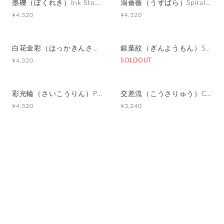
墨礫（ぼくれき）Ink Stone カフスボタン Advanced 291
渦薔薇（うずばら）Spiral Rose カフスボタン Advanced 172
¥4,320
¥4,320
白花金彩（はっかきんさい）White Blossom with Gold カフスボタン Advanced 042
銀葉紋（ぎんようもん）Silver Leaf Pattern カフスボタン Advanced 516
¥4,320
SOLDOUT
彩光輪（さいこうりん）Prism Halo カフスボタン Advanced 515
交差流（こうさりゅう）Crossing Flow カフスボタン Modern 611
¥4,320
¥3,240