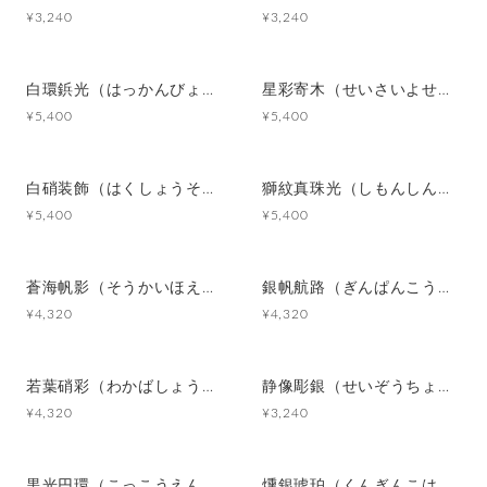
¥3,240
¥3,240
白環鋲光（はっかんびょうこう）White Stud Halo カフスボタン Premium 252
星彩寄木（せいさいよせぎ）Starlight Mosaic カフスボタン Premium 251
¥5,400
¥5,400
白硝装飾（はくしょうそうしょく）White Frame Ornament カフスボタン Premium 250
獅紋真珠光（しもんしんじゅこう）Pearl Lion Emblem カフスボタン Premium 249
¥5,400
¥5,400
蒼海帆影（そうかいほえい）Blue Sail Story カフスボタン Metal 219
銀帆航路（ぎんぱんこうろ）Silver Voyage カフスボタン Metal 218
¥4,320
¥4,320
若葉硝彩（わかばしょうさい）Fresh Green Glow カフスボタン Advanced 522
静像彫銀（せいぞうちょうぎん）Silver Cameo Silence カフスボタン Modern 615
¥4,320
¥3,240
黒光円環（こっこうえんかん）Black Halo カフスボタン Modern 614
燻銀琥珀（くんぎんこはく）Smoked Silver & Amber Gl カフスボタン Advanced 521