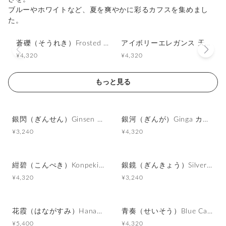
ブルーやホワイトなど、夏を爽やかに彩るカフスを集めまし
た。
蒼礫（そうれき）Frosted Azure カフスボタン Advanced 508
アイボリーエレガンス 天然貝の輝きカフスボタン Advanced 477
¥4,320
¥4,320
もっと見る
銀閃（ぎんせん）Ginsen カフスボタン Modern 625
銀河（ぎんが）Ginga カフスボタン Advanced 524
¥3,240
¥4,320
紺碧（こんぺき）Konpeki カフスボタン Advanced 523
銀鏡（ぎんきょう）Silver Prism カフスボタン Modern 624
¥4,320
¥3,240
花霞（はながすみ）Hana-Gasumi カフスボタン Premium 253
青奏（せいそう）Blue Cadence カフスボタン Advanced 354
¥5,400
¥4,320