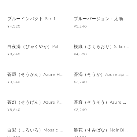
ブルーインパクト Part1 カフスボタン Advanced 326
ブルーバージョン：太陽をモチーフにしたカフスボタン Modern 498
¥4,320
¥3,240
白夜渦（びゃくやか）Pale Spiral カフスボタン Premium 195
桜織（さくらおり）Sakura Weave カフスボタン Advanced 389
¥8,640
¥4,320
蒼環（そうかん）Azure Halo カフスボタン Modern 502
蒼渦（そうか）Azure Spiral カフスボタン Modern 533
¥3,240
¥3,240
蒼幻（そうげん）Azure Phantom カフスボタン Premium 054
蒼窓（そうそう）Azure Window カフスボタン Modern 482
¥8,640
¥3,240
白彩（しろいろ）Mosaic Harmony カフスボタン Advanced 380
墨花（すみばな）Noir Blossom カフスボタン Metal 076