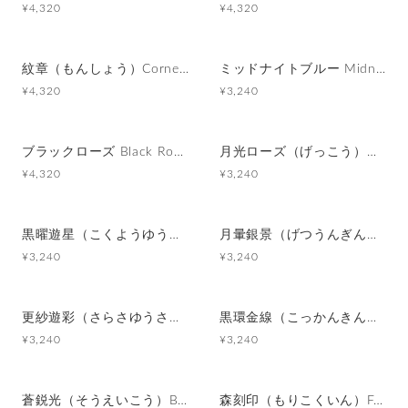
¥4,320
¥4,320
紋章（もんしょう）Cornell Legacy カフスボタン Metal 169
ミッドナイトブルー Midnight Blue カフスボタン Modern 375
¥4,320
¥3,240
ブラックローズ Black Rose カフスボタン Advanced 361
月光ローズ（げっこう）Moonlight Rose カフスボタン Modern 447
¥4,320
¥3,240
黒曜遊星（こくようゆうせい）Obsidian Orbit カフスボタン Modern 620
月暈銀景（げつうんぎんけい）Silver Halo Moon カフスボタン Modern 619
¥3,240
¥3,240
更紗遊彩（さらさゆうさい）Paisley Carnival カフスボタン Modern 618
黒環金線（こっかんきんせん）Black Ring with Gold Line カフスボタン Modern 617
¥3,240
¥3,240
蒼鋭光（そうえいこう）Blue Sharp Reflection カフスボタン Modern 616
森刻印（もりこくいん）Forest Emblem ピンバッジ Modern 001