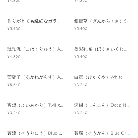
¥4,320
¥4,320
作りがとても繊細なガラスカフスボタン Premium 190
銀唐草（ぎんからくさ）Silver Arabesque カフスボタン Premium 192
¥5,400
¥5,400
琥珀流（こはくりゅう）Amber Flow カフスボタン Advanced 410
墨彩孔雀（ぼくさいくじゃく）Pearl Peacock カフスボタン Premium 125
¥4,320
¥5,400
茜硝子（あかねがらす）Amber Mosaic カフスボタン Premium 068
白夜（びゃくや）White Nocturne カフスボタン Modern 623
¥8,640
¥3,240
宵燈（よいあかり）Twilight Ember カフスボタン Modern 622
深紺（しんこん）Deep Navy カフスボタン Modern 621
¥3,240
¥3,240
蒼流（そうりゅう）Blue Current カフスボタン Advanced 406
蒼環（そうかん）Blue Orbit カフスボタン Advanced 405