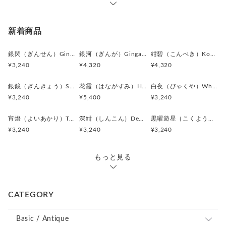
どんなシャツ・スーツにも合わせやすく、
それでいて無難には収まらない絶妙なバランス。
新着商品
さりげなくセンスを感じさせる人に最適です。
銀閃（ぎんせん）Ginsen カフスボタン Modern 625
銀河（ぎんが）Ginga カフスボタン Advanced 524
紺碧（こんぺき）Konpeki カフスボタン Advanced 523
＊化粧箱付き簡易ギフトラッピングの例は、こちらをご覧下さ
¥3,240
¥4,320
¥4,320
い。
⇒
https://www.creema.jp/item/978037/detail
銀鏡（ぎんきょう）Silver Prism カフスボタン Modern 624
花霞（はながすみ）Hana-Gasumi カフスボタン Premium 253
白夜（びゃくや）White Nocturne カフスボタン Modern 623
¥3,240
¥5,400
¥3,240
＊アンティークボタンを使用しているため、経年による細かな
キズや風合いの変化が見られる場合がございます。素材の持つ
宵燈（よいあかり）Twilight Ember カフスボタン Modern 622
深紺（しんこん）Deep Navy カフスボタン Modern 621
黒曜遊星（こくようゆうせい）Obsidian Orbit カフスボタン Modern 620
味わいとしてお楽しみください。
¥3,240
¥3,240
¥3,240
＊カフス／カフスボタン／カフリンクス、またピンバッジ／ピ
ンズはいずれも一般的に同義のアイテムを指します。
＊ピンバッジやピンズは、広い意味で「ラペルピン」と呼ばれ
もっと見る
ることもあります。
＊海外では “Cufflinks（カフリンクス）” の名称が一般的です
が、日本では「カフスボタン」として知られています。
CATEGORY
＊ボタン素材は一点ごとに色味や形状、大きさにわずかな個体
差が生じる場合がございます。
Basic / Antique