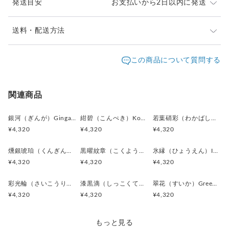
発送目安
お支払いから2日以内に発送
青銀（せいぎん）／ブルーシルバー
光の角度によって青みを帯びて見えるシルバー。
落ち着きの中にさりげない華やかさを持ち、
ご注文頂いたお品は、2日以内に丁寧に発送致します。
送料・配送方法
都会的で知的な雰囲気を演出します。
お急ぎの際は、どうぞご遠慮なくお申し付けください。
発送元地域：
東京都
海外発送：
不可能
この商品について質問する
鏡銀（きょうぎん）／ミラーシルバー
通常は日本郵便の「クリックポスト」
格子部分に見られるシャープな銀色。
配送方法
追跡／補償
送料
追加送料
（ポスト投函・日時指定不可）にてお届け致します。
反射によって輪郭を際立たせ、
クリックポストでの発送送料は当店が負担致します。
デザインにリズムと立体感を生み出します。
クリックポスト
○
／
✕
¥0
¥0
関連商品
¥1以上のご注文で送料無料
素材:アクリルボタン
銀河（ぎんが）Ginga カフスボタン Advanced 524
紺碧（こんぺき）Konpeki カフスボタン Advanced 523
若葉硝彩（わかばしょうさい）Fresh Green Glow カフスボタン Advanced 522
金具:ロジウム（真鍮）シルバー
¥4,320
¥4,320
¥4,320
サイズ:直径18mm、厚み7mm
燻銀琥珀（くんぎんこはく）Smoked Silver & Amber Gl カフスボタン Advanced 521
黒曜紋章（こくようもんしょう）Obsidian Crest カフスボタン Advanced 520
氷縁（ひょうえん）Icy Frame カフスボタン Advanced 518
全体の印象：
¥4,320
¥4,320
¥4,320
“静かな主張を持つモダンデザイン”。
彩光輪（さいこうりん）Prism Halo カフスボタン Advanced 515
漆黒滴（しっこくてき）Black Drop カフスボタン Advanced 513
翠花（すいか）Green Blossom カフスボタン Advanced 512
派手さではなく、構造と光で魅せるタイプで、
¥4,320
¥4,320
¥4,320
ビジネスシーンとの相性が非常に高い一本です。
ブラック×シルバーの配色により、
もっと見る