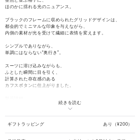
整然と並ぶ格子に、
ほのかに揺れる光のニュアンス。
ブラックのフレームに収められたグリッドデザインは、
都会的でミニマルな印象を与えながら、
内側の素材が光を受けて繊細に表情を変えます。
シンプルでありながら、
単調にはならない“奥行き”。
スーツに溶け込みながらも、
ふとした瞬間に目を引く、
計算された存在感のある
カフスボタンに仕上がりました。
製品詳細
続きを読む
カラー:
漆黒（しっこく）／ディープブラック
光を吸い込むような深い黒。
ギフトラッピング
あり
（¥200）
フレーム部分に使用され、全体を引き締める役割を持ち、
洗練された印象を強調します。