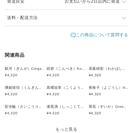
発送目安
お支払いから2日以内に発送
全体を引き締めながら、デザインに奥行きとコントラストを
与えます。
ご注文頂いたお品は、2日以内に丁寧に発送致します。
送料・配送方法
古銀（こぎん）／アンティークシルバー
お急ぎの際は、どうぞご遠慮なくお申し付けください。
表面にテクスチャーを持つ落ち着いた銀色。
発送元地域：
東京都
海外発送：
不可能
この商品について質問する
クラフト感を演出し、無機質な印象に温かみを加えます。
通常は日本郵便の「クリックポスト」
配送方法
追跡／補償
送料
追加送料
（ポスト投函・日時指定不可）にてお届け致します。
素材:アクリルボタン
クリックポストでの発送送料は当店が負担致します。
金具:ロジウム（真鍮）シルバー
クリックポスト
○
／
✕
¥0
¥0
関連商品
サイズ:直径17mm、厚み9mm
¥1以上のご注文で送料無料
銀河（ぎんが）Ginga カフスボタン Advanced 524
紺碧（こんぺき）Konpeki カフスボタン Advanced 523
若葉硝彩（わかばしょうさい）Fresh Green Glow カフスボタン Advanced 522
全体の印象：
¥4,320
¥4,320
¥4,320
“静かなアートピース”。
燻銀琥珀（くんぎんこはく）Smoked Silver & Amber Gl カフスボタン Advanced 521
黒曜紋章（こくようもんしょう）Obsidian Crest カフスボタン Advanced 520
夜格子（よごうし）Night Grid カフスボタン Advanced 517
派手ではないのに確実に目に留まる、
¥4,320
¥4,320
¥4,320
感度の高い人に刺さるタイプの
カフスボタンに仕上がりました。
彩光輪（さいこうりん）Prism Halo カフスボタン Advanced 515
漆黒滴（しっこくてき）Black Drop カフスボタン Advanced 513
翠花（すいか）Green Blossom カフスボタン Advanced 512
¥4,320
¥4,320
¥4,320
特に、ネイビー系スーツ、グレー系コーデ
との相性が抜群で、「センスいいですね」と
言われる確率が高い一本。
もっと見る