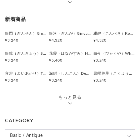
“選んでいる感”を出したいビジネスパーソンの
カフスボタンとなりました。
新着商品
＊化粧箱付き簡易ギフトラッピングの例は、こちらをご覧下さ
銀閃（ぎんせん）Ginsen カフスボタン Modern 625
銀河（ぎんが）Ginga カフスボタン Advanced 524
紺碧（こんぺき）Konpeki カフスボタン Advanced 523
い。
¥3,240
¥4,320
¥4,320
⇒
https://www.creema.jp/item/978037/detail
銀鏡（ぎんきょう）Silver Prism カフスボタン Modern 624
花霞（はながすみ）Hana-Gasumi カフスボタン Premium 253
白夜（びゃくや）White Nocturne カフスボタン Modern 623
＊アンティークボタンを使用しているため、経年による細かな
¥3,240
¥5,400
¥3,240
キズや風合いの変化が見られる場合がございます。素材の持つ
味わいとしてお楽しみください。
宵燈（よいあかり）Twilight Ember カフスボタン Modern 622
深紺（しんこん）Deep Navy カフスボタン Modern 621
黒曜遊星（こくようゆうせい）Obsidian Orbit カフスボタン Modern 620
＊カフス／カフスボタン／カフリンクス、またピンバッジ／ピ
¥3,240
¥3,240
¥3,240
ンズはいずれも一般的に同義のアイテムを指します。
＊ピンバッジやピンズは、広い意味で「ラペルピン」と呼ばれ
ることもあります。
もっと見る
＊海外では “Cufflinks（カフリンクス）” の名称が一般的です
が、日本では「カフスボタン」として知られています。
＊ボタン素材は一点ごとに色味や形状、大きさにわずかな個体
CATEGORY
差が生じる場合がございます。
Basic / Antique