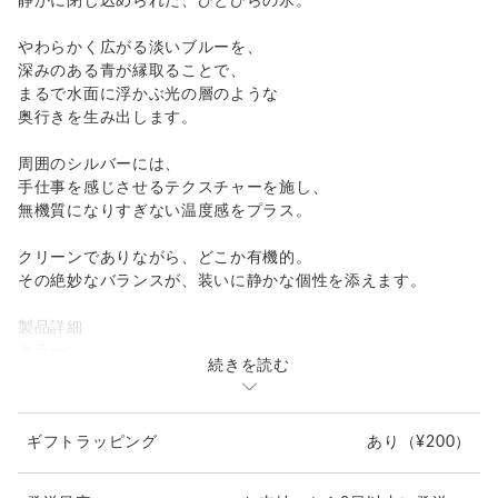
静かに閉じ込められた、ひとひらの氷。
やわらかく広がる淡いブルーを、
深みのある青が縁取ることで、
まるで水面に浮かぶ光の層のような
奥行きを生み出します。
周囲のシルバーには、
手仕事を感じさせるテクスチャーを施し、
無機質になりすぎない温度感をプラス。
クリーンでありながら、どこか有機的。
その絶妙なバランスが、装いに静かな個性を添えます。
製品詳細
カラー:
続きを読む
氷青（ひょうせい）／アイスブルー
透明感のある淡い青。
光を柔らかく反射し、清潔感と軽やかさを演出します。
ギフトラッピング
あり
（¥200）
群青（ぐんじょう）／ディープブルー
外縁に使われた深みのある青。