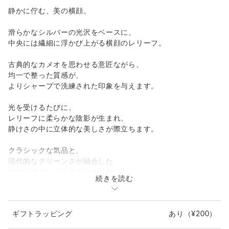
静かに佇む、美の横顔。
滑らかなシルバーの光沢をベースに、
中央には繊細に浮かび上がる横顔のレリーフ。
古典的なカメオを思わせる意匠ながら、
均一で整った質感が、
よりシャープで洗練された印象を与えます。
光を受けるたびに、
レリーフに柔らかな陰影が生まれ、
静けさの中に立体的な美しさが際立ちます。
クラシックな気品と、
現代的なクリーンさが融合した
カフスボタンに仕上がりました。
続きを読む
製品詳細
カラー:
ギフトラッピング
あり
（¥200）
銀光（ぎんこう）／シルバーグロウ
ベースとなる落ち着いたシルバー。