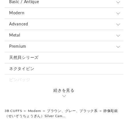
味わいとしてお楽しみください。
Basic / Antique
＊カフス／カフスボタン／カフリンクス、またピンバッジ／ピ
ンズはいずれも一般的に同義のアイテムを指します。
全て
Modern
＊ピンバッジやピンズは、広い意味で「ラペルピン」と呼ばれ
ブルー、ネイビー系
全て
Advanced
ることもあります。
＊海外では “Cufflinks（カフリンクス）” の名称が一般的です
レッド、ピンク系
ブルー、ネイビー系
全て
Metal
が、日本では「カフスボタン」として知られています。
＊ボタン素材は一点ごとに色味や形状、大きさにわずかな個体
ブラウン、グレー、ブラック系
レッド、ピンク系
ブルー、ネイビー系
全て
Premium
差が生じる場合がございます。
グリーン、オレンジ、イエロー系
ブラウン、グレー、ブラック系
レッド、ピンク系
ブルー、ネイビー系
全て
天然貝シリーズ
ホワイト、ベージュ系
グリーン、オレンジ、イエロー系
ブラウン、グレー、ブラック系
レッド、ピンク系
ブルー、ネイビー系
ネクタイピン
シルバー、ゴールド系
ホワイト、ベージュ系
グリーン、オレンジ、イエロー系
ブラウン、グレー、ブラック系
レッド、ピンク系
ピンバッジ
ミックス、その他の色
シルバー、ゴールド系
ホワイト、ベージュ系
グリーン、オレンジ、イエロー系
ブラウン、グレー、ブラック系
続きを見る
カフスタイピンセット
ミックス、その他の色
シルバー、ゴールド系
ホワイト、ベージュ系
グリーン、オレンジ、イエロー系
ミックス、その他の色
3B CUFFS
＞
Modern
＞
ブラウン、グレー、ブラック系
＞
静像彫銀
シルバー、ゴールド系
ホワイト、ベージュ系
（せいぞうちょうぎん）Silver Cam…
ミックス、その他の色
シルバー、ゴールド系