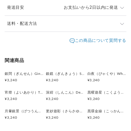
強すぎない光沢で、
発送目安
お支払いから2日以内に発送
上品で洗練された印象を与えます。
陰影（いんえい）／ソフトシャドウ
ご注文頂いたお品は、2日以内に丁寧に発送致します。
送料・配送方法
レリーフ部分に生まれる繊細な陰影。
お急ぎの際は、どうぞご遠慮なくお申し付けください。
立体感を引き立て、
発送元地域：
東京都
海外発送：
不可能
この商品について質問する
静かな奥行きを演出します。
通常は日本郵便の「クリックポスト」
配送方法
追跡／補償
送料
追加送料
（ポスト投函・日時指定不可）にてお届け致します。
鏡面反射（きょうめんはんしゃ）／ミラーリフレクション
クリックポストでの発送送料は当店が負担致します。
滑らかな表面に映り込む光。
クリックポスト
○
／
✕
¥0
¥0
関連商品
動きに応じて変化し、
¥1以上のご注文で送料無料
洗練された印象を強調します。
銀閃（ぎんせん）Ginsen カフスボタン Modern 625
銀鏡（ぎんきょう）Silver Prism カフスボタン Modern 624
白夜（びゃくや）White Nocturne カフスボタン Modern 623
素材:アクリルボタン
¥3,240
¥3,240
¥3,240
金具:ロジウム（真鍮）シルバー
サイズ:直径17mm, 厚み5mm
宵燈（よいあかり）Twilight Ember カフスボタン Modern 622
深紺（しんこん）Deep Navy カフスボタン Modern 621
黒曜遊星（こくようゆうせい）Obsidian Orbit カフスボタン Modern 620
¥3,240
¥3,240
¥3,240
全体の印象：
カメオ調のモチーフが持つ伝統的な美しさに、
月暈銀景（げつうんぎんけい）Silver Halo Moon カフスボタン Modern 619
更紗遊彩（さらさゆうさい）Paisley Carnival カフスボタン Modern 618
黒環金線（こっかんきんせん）Black Ring with Gold Line カフスボタン Modern 617
金属ならではの均整の取れた質感が加わり、
¥3,240
¥3,240
¥3,240
甘さを抑えた大人の品格を感じさせます。