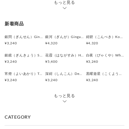
主張は控えめながらも、
もっと見る
ディテールの精緻さによって確かな存在感を放つタイプ。
特に、
新着商品
・フォーマルシーン（式典・パーティー）
・クラシック寄りのビジネススタイル
銀閃（ぎんせん）Ginsen カフスボタン Modern 625
銀河（ぎんが）Ginga カフスボタン Advanced 524
紺碧（こんぺき）Konpeki カフスボタン Advanced 523
と相性が良く、
¥3,240
¥4,320
¥4,320
知的で落ち着いた印象を演出します。
銀鏡（ぎんきょう）Silver Prism カフスボタン Modern 624
花霞（はながすみ）Hana-Gasumi カフスボタン Premium 253
白夜（びゃくや）White Nocturne カフスボタン Modern 623
また、装飾性と落ち着きのバランスが良く、
¥3,240
¥5,400
¥3,240
贈り物としても安心感のある一本。
宵燈（よいあかり）Twilight Ember カフスボタン Modern 622
深紺（しんこん）Deep Navy カフスボタン Modern 621
黒曜遊星（こくようゆうせい）Obsidian Orbit カフスボタン Modern 620
「語らずに魅せる品格」
¥3,240
¥3,240
¥3,240
そんなスタイルを好む方におすすめです。
＊化粧箱付き簡易ギフトラッピングの例は、こちらをご覧下さ
もっと見る
い。
⇒
https://www.creema.jp/item/978037/detail
CATEGORY
＊アンティークボタンを使用しているため、経年による細かな
キズや風合いの変化が見られる場合がございます。素材の持つ