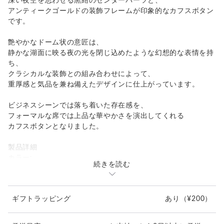
深い夜空を思わせる黒紺のセンターパーツと、
アンティークゴールドの装飾フレームが印象的なカフスボタン
です。
艶やかなドーム状の意匠は、
静かな湖面に映る夜の光を閉じ込めたような幻想的な表情を持
ち、
クラシカルな装飾との組み合わせによって、
重厚感と気品を兼ね備えたデザインに仕上がっています。
ビジネスシーンでは落ち着いた存在感を、
フォーマルな席では上品な華やかさを演出してくれる
カフスボタンとなりました。
製品詳細
カラー:
続きを読む
濃藍（のうあい）／ダークネイビー
中央のドーム部分を彩る深い藍色。
黒に近い落ち着きを持ちながら、
ギフトラッピング
あり
（¥200）
光を受けると静かな青みが浮かび上がります。
鉄色（てついろ）／アイアンブラック