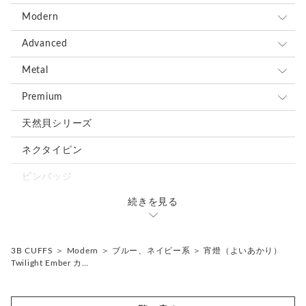
ンズはいずれも一般的に同義のアイテムを指します。
＊ピンバッジやピンズは、広い意味で「ラペルピン」と呼ばれ
全て
Modern
ることもあります。
ブルー、ネイビー系
全て
Advanced
＊海外では “Cufflinks（カフリンクス）” の名称が一般的です
が、日本では「カフスボタン」として知られています。
レッド、ピンク系
ブルー、ネイビー系
全て
Metal
＊ボタン素材は一点ごとに色味や形状、大きさにわずかな個体
差が生じる場合がございます。
ブラウン、グレー、ブラック系
レッド、ピンク系
ブルー、ネイビー系
全て
Premium
グリーン、オレンジ、イエロー系
ブラウン、グレー、ブラック系
レッド、ピンク系
ブルー、ネイビー系
全て
天然貝シリーズ
ホワイト、ベージュ系
グリーン、オレンジ、イエロー系
ブラウン、グレー、ブラック系
レッド、ピンク系
ブルー、ネイビー系
ネクタイピン
シルバー、ゴールド系
ホワイト、ベージュ系
グリーン、オレンジ、イエロー系
ブラウン、グレー、ブラック系
レッド、ピンク系
ピンバッジ
ミックス、その他の色
シルバー、ゴールド系
ホワイト、ベージュ系
グリーン、オレンジ、イエロー系
ブラウン、グレー、ブラック系
続きを見る
カフスタイピンセット
ミックス、その他の色
シルバー、ゴールド系
ホワイト、ベージュ系
グリーン、オレンジ、イエロー系
ミックス、その他の色
3B CUFFS
＞
Modern
＞
ブルー、ネイビー系
＞
宵燈（よいあかり）
シルバー、ゴールド系
ホワイト、ベージュ系
Twilight Ember カ…
ミックス、その他の色
シルバー、ゴールド系
ミックス、その他の色