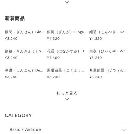
中央の濃藍色は、単なるブラックではなく、光によって青みを
帯びる奥深い色合いとなっており、見る角度によって表情が変
化します。
新着商品
また、周囲を囲むアンティークゴールドの装飾は、まるで王冠
や月桂樹のような優雅さを感じさせ、格式ある雰囲気を演出し
銀閃（ぎんせん）Ginsen カフスボタン Modern 625
銀河（ぎんが）Ginga カフスボタン Advanced 524
紺碧（こんぺき）Konpeki カフスボタン Advanced 523
ています。
¥3,240
¥4,320
¥4,320
派手さで目立つのではなく、袖口に静かに宿る存在感で魅せる
銀鏡（ぎんきょう）Silver Prism カフスボタン Modern 624
花霞（はながすみ）Hana-Gasumi カフスボタン Premium 253
白夜（びゃくや）White Nocturne カフスボタン Modern 623
作品。
¥3,240
¥5,400
¥3,240
クラシックなスーツやツイードジャケットとの相性も良く、大
人の男性の装いを格上げしてくれるカフスボタンに仕上がりま
深紺（しんこん）Deep Navy カフスボタン Modern 621
黒曜遊星（こくようゆうせい）Obsidian Orbit カフスボタン Modern 620
月暈銀景（げつうんぎんけい）Silver Halo Moon カフスボタン Modern 619
した。
¥3,240
¥3,240
¥3,240
＊化粧箱付き簡易ギフトラッピングの例は、こちらをご覧下さ
い。
もっと見る
⇒
https://www.creema.jp/item/978037/detail
＊アンティークボタンを使用しているため、経年による細かな
CATEGORY
キズや風合いの変化が見られる場合がございます。素材の持つ
味わいとしてお楽しみください。
＊カフス／カフスボタン／カフリンクス、またピンバッジ／ピ
Basic / Antique