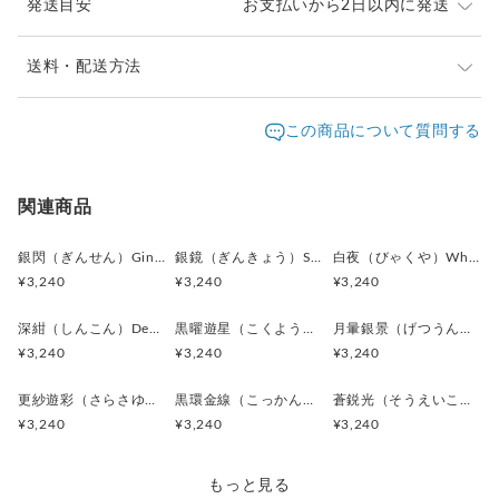
発送目安
お支払いから2日以内に発送
濃藍の奥に感じられる重厚な黒色。
作品全体に引き締まった印象を与え、
大人の品格を感じさせます。
ご注文頂いたお品は、2日以内に丁寧に発送致します。
送料・配送方法
お急ぎの際は、どうぞご遠慮なくお申し付けください。
古美金（ふるびきん）／アンティークゴールド
発送元地域：
東京都
海外発送：
不可能
この商品について質問する
装飾フレームに見られる落ち着いた金色。
通常は日本郵便の「クリックポスト」
新品の輝きではなく、長い時を経たような深みがあり、
配送方法
追跡／補償
送料
追加送料
（ポスト投函・日時指定不可）にてお届け致します。
クラシカルな魅力を引き立てています。
クリックポストでの発送送料は当店が負担致します。
クリックポスト
○
／
✕
¥0
¥0
関連商品
銀色（ぎんいろ）／シルバー
¥1以上のご注文で送料無料
カフス金具部分に使用された金属色。
銀閃（ぎんせん）Ginsen カフスボタン Modern 625
銀鏡（ぎんきょう）Silver Prism カフスボタン Modern 624
白夜（びゃくや）White Nocturne カフスボタン Modern 623
アンティークゴールドとの対比によって、
¥3,240
¥3,240
¥3,240
洗練されたバランスを生み出しています。
深紺（しんこん）Deep Navy カフスボタン Modern 621
黒曜遊星（こくようゆうせい）Obsidian Orbit カフスボタン Modern 620
月暈銀景（げつうんぎんけい）Silver Halo Moon カフスボタン Modern 619
素材:アクリルボタン
¥3,240
¥3,240
¥3,240
金具:ロジウム（真鍮）シルバー
サイズ:直径17mm、厚み5mm
更紗遊彩（さらさゆうさい）Paisley Carnival カフスボタン Modern 618
黒環金線（こっかんきんせん）Black Ring with Gold Line カフスボタン Modern 617
蒼鋭光（そうえいこう）Blue Sharp Reflection カフスボタン Modern 616
¥3,240
¥3,240
¥3,240
全体の印象：
ヴィンテージジュエリーを思わせる重厚感と、現代的な洗練を
併せ持つデザインです。
もっと見る