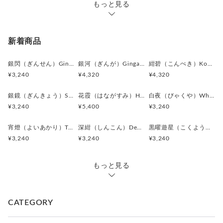
もっと見る
一方で、
背景の柔らかな光沢が全体を程よく和らげ、
強さだけではない上品さも感じさせるデザイン。
新着商品
特に、
銀閃（ぎんせん）Ginsen カフスボタン Modern 625
銀河（ぎんが）Ginga カフスボタン Advanced 524
紺碧（こんぺき）Konpeki カフスボタン Advanced 523
・ダークスーツ
¥3,240
¥4,320
¥4,320
・グレーやネイビー系のジャケット
との相性が良く、
銀鏡（ぎんきょう）Silver Prism カフスボタン Modern 624
花霞（はながすみ）Hana-Gasumi カフスボタン Premium 253
白夜（びゃくや）White Nocturne カフスボタン Modern 623
フォーマルシーンで洗練された印象を演出します。
¥3,240
¥5,400
¥3,240
また、
宵燈（よいあかり）Twilight Ember カフスボタン Modern 622
深紺（しんこん）Deep Navy カフスボタン Modern 621
黒曜遊星（こくようゆうせい）Obsidian Orbit カフスボタン Modern 620
ヴィンテージ感のある装飾デザインのため、
¥3,240
¥3,240
¥3,240
クラシックスタイルや英国調ファッションとも好相性。
「静かに存在感を放つ」
もっと見る
そんなスタイルを好む方におすすめの一本です。
＊化粧箱付き簡易ギフトラッピングの例は、こちらをご覧下さ
CATEGORY
い。
⇒
https://www.creema.jp/item/978037/detail