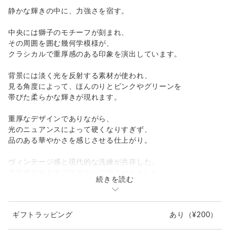
静かな輝きの中に、力強さを宿す。
中央には獅子のモチーフが刻まれ、
その周囲を囲む幾何学模様が、
クラシカルで重厚感のある印象を演出しています。
背景には淡く光を反射する素材が使われ、
見る角度によって、ほんのりとピンクやグリーンを
帯びた柔らかな輝きが現れます。
重厚なデザインでありながら、
光のニュアンスによって硬くなりすぎず、
品のある華やかさを感じさせる仕上がり。
ヴィンテージ感と現代的な洗練が共存した、
存在感のあるカフスボタンに仕上がりました。
続きを読む
製品詳細
カラー:
ギフトラッピング
あり
（¥200）
真珠灰（しんじゅはい）／パールグレー
ベースに広がる柔らかな光沢感。