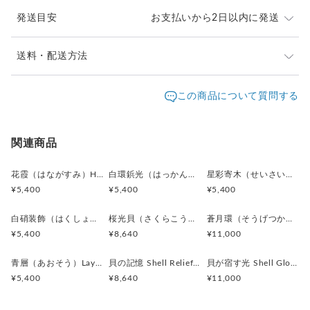
落ち着いたグレーを基調にしながら、
発送目安
お支払いから2日以内に発送
上品な艶を感じさせます。
淡虹彩（たんこうさい）／イリデッセントピンク
ご注文頂いたお品は、2日以内に丁寧に発送致します。
送料・配送方法
角度によって現れる淡いピンクやグリーン。
お急ぎの際は、どうぞご遠慮なくお申し付けください。
強すぎない偏光感が、
発送元地域：
東京都
海外発送：
不可能
この商品について質問する
デザインに奥行きと高級感を加えます。
通常は日本郵便の「クリックポスト」
配送方法
追跡／補償
送料
追加送料
（ポスト投函・日時指定不可）にてお届け致します。
銀彫（ぎんぼり）／アンティークシルバー
クリックポストでの発送送料は当店が負担致します。
獅子モチーフや外周に施された銀色装飾。
クリックポスト
○
／
✕
¥0
¥0
関連商品
やや燻したような質感が、
¥1以上のご注文で送料無料
クラシカルで重厚な印象を演出します。
花霞（はながすみ）Hana-Gasumi カフスボタン Premium 253
白環鋲光（はっかんびょうこう）White Stud Halo カフスボタン Premium 252
星彩寄木（せいさいよせぎ）Starlight Mosaic カフスボタン Premium 251
¥5,400
¥5,400
¥5,400
素材：天然貝、メタルボタン
金具:ロジウム（真鍮）シルバー
白硝装飾（はくしょうそうしょく）White Frame Ornament カフスボタン Premium 250
桜光貝（さくらこうがい）Sakura Shell Glow カフスボタン Premium 246
蒼月環（そうげつかん）Blue Lunar Ring カフスボタン Premium 247
サイズ:直径18mm、厚み5mm
¥5,400
¥8,640
¥11,000
全体の印象：
青層（あおそう）Layered Blue カフスボタン Premium 244
貝の記憶 Shell Relief カフスボタン Premium 243
貝が宿す光 Shell Glow カフスボタン Premium 242
獅子モチーフには、
¥5,400
¥8,640
¥11,000
力強さ・威厳・自信といったイメージがあり、
装いに自然な存在感を与えてくれます。