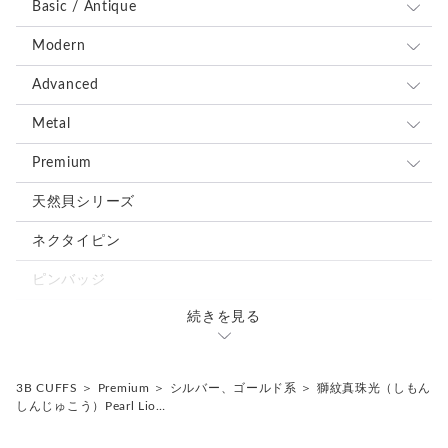
Basic / Antique
＊アンティークボタンを使用しているため、経年による細かな
キズや風合いの変化が見られる場合がございます。素材の持つ
全て
Modern
味わいとしてお楽しみください。
ブルー、ネイビー系
全て
Advanced
＊カフス／カフスボタン／カフリンクス、またピンバッジ／ピ
ンズはいずれも一般的に同義のアイテムを指します。
レッド、ピンク系
ブルー、ネイビー系
全て
Metal
＊ピンバッジやピンズは、広い意味で「ラペルピン」と呼ばれ
ることもあります。
ブラウン、グレー、ブラック系
レッド、ピンク系
ブルー、ネイビー系
全て
Premium
＊海外では “Cufflinks（カフリンクス）” の名称が一般的です
が、日本では「カフスボタン」として知られています。
グリーン、オレンジ、イエロー系
ブラウン、グレー、ブラック系
レッド、ピンク系
ブルー、ネイビー系
全て
天然貝シリーズ
＊ボタン素材は一点ごとに色味や形状、大きさにわずかな個体
差が生じる場合がございます。
ホワイト、ベージュ系
グリーン、オレンジ、イエロー系
ブラウン、グレー、ブラック系
レッド、ピンク系
ブルー、ネイビー系
ネクタイピン
シルバー、ゴールド系
ホワイト、ベージュ系
グリーン、オレンジ、イエロー系
ブラウン、グレー、ブラック系
レッド、ピンク系
ピンバッジ
ミックス、その他の色
シルバー、ゴールド系
ホワイト、ベージュ系
グリーン、オレンジ、イエロー系
ブラウン、グレー、ブラック系
続きを見る
カフスタイピンセット
ミックス、その他の色
シルバー、ゴールド系
ホワイト、ベージュ系
グリーン、オレンジ、イエロー系
ミックス、その他の色
3B CUFFS
＞
Premium
＞
シルバー、ゴールド系
＞
獅紋真珠光（しもん
シルバー、ゴールド系
ホワイト、ベージュ系
しんじゅこう）Pearl Lio…
ミックス、その他の色
シルバー、ゴールド系