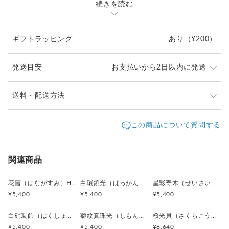
続きを読む
ディープブルー（深海の青）：角度によって紫や緑を含む、奥
行きのある青。静けさと知性を感じさせる、中心部分の印象的
なカラー
ギフトラッピング
あり
（¥200）
オリーブグリーン（くすんだ緑）：周縁部に見られる落ち着い
たグリーン。自然を思わせる穏やかなトーンで、全体に温かみ
を添えます
発送目安
お支払いから2日以内に発送
アンバー／ブロンズブラウン（琥珀色・銅褐色）：外枠に漂う
ような柔らかい茶色の光。金属的な艶をもちつつも、貝特有の
滑らかさが感じられます
ご注文頂いたお品は、2日以内に丁寧に発送致します。
送料・配送方法
シェルグレー（灰銀色）：光が反射するたびに見える柔らかな
お急ぎの際は、どうぞご遠慮なくお申し付けください。
グレーの層。他の色を調和させる“中間の光”として全体をまと
発送元地域：
東京都
海外発送：
不可能
この商品について質問する
めます
通常は日本郵便の「クリックポスト」
ゴールドイエロー（中心の差し色）：中央部にわずかに覗く金
配送方法
追跡／補償
送料
追加送料
（ポスト投函・日時指定不可）にてお届け致します。
色の輝き。光の焦点を作り、全体にアクセントを加えます
クリックポストでの発送送料は当店が負担致します。
素材:天然貝ボタン
クリックポスト
○
／
✕
¥0
¥0
関連商品
金具:ロジウム（真鍮）シルバー
¥1以上のご注文で送料無料
サイズ:直径15mm、厚み5mm
花霞（はながすみ）Hana-Gasumi カフスボタン Premium 253
白環鋲光（はっかんびょうこう）White Stud Halo カフスボタン Premium 252
星彩寄木（せいさいよせぎ）Starlight Mosaic カフスボタン Premium 251
¥5,400
¥5,400
¥5,400
【全体の印象】
深海のブルーと、夕暮れのブラウン、そこに差し込む一筋の金
白硝装飾（はくしょうそうしょく）White Frame Ornament カフスボタン Premium 250
獅紋真珠光（しもんしんじゅこう）Pearl Lion Emblem カフスボタン Premium 249
桜光貝（さくらこうがい）Sakura Shell Glow カフスボタン Premium 246
の光―まるで自然の中にある「時間の移ろい」を切り取ったよ
¥5,400
¥5,400
¥8,640