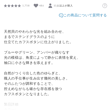
1,758
486
10人以上が購入
この商品について質問する
天然貝のやわらかな光を組み合わせ、
まるでステンドグラスのように
仕立てたカフスボタンに仕上がりました。
ブルーやグリーン、アンバーが織りなす
光の模様は、角度によって静かに表情を変え、
袖口に小さな輝きを添えます。
自然がつくり出した色のゆらぎと、
職人の手仕事が生み出す幾何の美しさ。
そのふたつが調和することで、
控えめながらも確かな存在感を放つ
カフスボタンとなりました。
製品詳細
カラー: