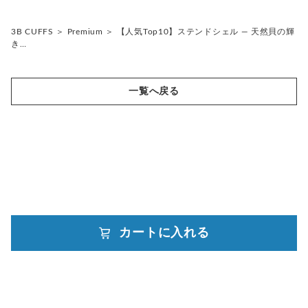
ミックス、その他の色
シルバー、ゴールド系
ホワイト、ベージュ系
グリーン、オレンジ、イエロー系
ミックス、その他の色
3B CUFFS
＞
Premium
＞
【人気Top10】ステンドシェル ― 天然貝の輝
シルバー、ゴールド系
ホワイト、ベージュ系
き…
ミックス、その他の色
シルバー、ゴールド系
ミックス、その他の色
一覧へ戻る
カートに入れる
powered by