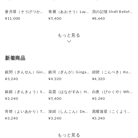
うなカラーバランスとなります。光の角度によって表情が変わ
り、見る人それぞれに違う色彩を見せる“生きた素材の美し
蒼月環（そうげつかん）Blue Lunar Ring カフスボタン Premium 247
青層（あおそう）Layered Blue カフスボタン Premium 244
貝の記憶 Shell Relief カフスボタン Premium 243
さ”が、この作品の魅力です。
¥11,000
¥5,400
¥8,640
＊化粧箱付き簡易ギフトラッピングの例は、こちらをご覧下さ
い。
もっと見る
⇒
https://www.creema.jp/item/978037/detail
＊アンティークボタンを使用しているため、経年による細かな
新着商品
キズや風合いの変化が見られる場合がございます。素材の持つ
味わいとしてお楽しみください。
銀閃（ぎんせん）Ginsen カフスボタン Modern 625
銀河（ぎんが）Ginga カフスボタン Advanced 524
紺碧（こんぺき）Konpeki カフスボタン Advanced 523
＊カフス／カフスボタン／カフリンクス、またピンバッジ／ピ
¥3,240
¥4,320
¥4,320
ンズはいずれも一般的に同義のアイテムを指します。
＊ピンバッジやピンズは、広い意味で「ラペルピン」と呼ばれ
銀鏡（ぎんきょう）Silver Prism カフスボタン Modern 624
花霞（はながすみ）Hana-Gasumi カフスボタン Premium 253
白夜（びゃくや）White Nocturne カフスボタン Modern 623
ることもあります。
¥3,240
¥5,400
¥3,240
＊海外では “Cufflinks（カフリンクス）” の名称が一般的です
が、日本では「カフスボタン」として知られています。
宵燈（よいあかり）Twilight Ember カフスボタン Modern 622
深紺（しんこん）Deep Navy カフスボタン Modern 621
黒曜遊星（こくようゆうせい）Obsidian Orbit カフスボタン Modern 620
＊ボタン素材は一点ごとに色味や形状、大きさにわずかな個体
¥3,240
¥3,240
¥3,240
差が生じる場合がございます。
もっと見る