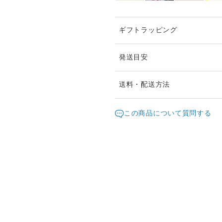
ギフトラッピング
発送目安
ご注文頂いたお品は、2日以
送料・配送方法
お急ぎの際は、どうぞご遠慮
発送元地域：
東京都
海外
この商品について質問する
通常は日本郵便の「クリック
配送方法
（ポスト投函・日時指定不可
クリックポストでの発送送料
クリックポスト
¥1以上のご注文で送料無料