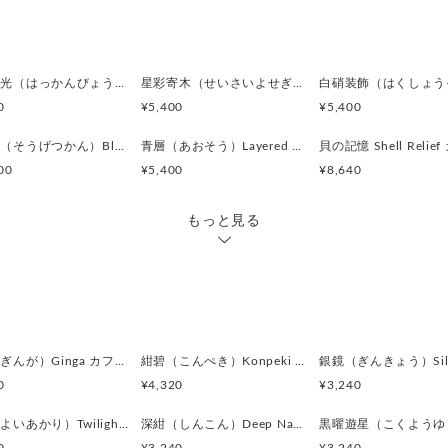
全体を包む上品な銀色。
鏡面とヘアラインが組み合わ
落ち着きのある立体感を生み
白環鋲光（はっかんびょうこう）White Stud Halo カフスボタン Premium 252
星彩寄木（せいさいよせぎ）Starlight Mosaic カフスボタン Premium 251
白銀色（しろがねいろ）／ブ
0
¥5,400
¥5,400
光が当たる部分に現れる明る
繊細な模様を際立たせ、
蒼月環（そうげつかん）Blue Lunar Ring カフスボタン Premium 247
青層（あおそう）Layered Blue カフスボタン Premium 244
洗練された印象を与えていま
00
¥5,400
¥8,640
墨銀色（すみぎんいろ）／ス
もっと見る
陰影部分に現れる深みのある
立体模様に奥行きを与え、
クラシカルな重厚感を演出し
錫色（すずいろ）／ピュータ
背景部分に感じられる落ち着
派手すぎない光沢が、
銀河（ぎんが）Ginga カフスボタン Advanced 524
紺碧（こんぺき）Konpeki カフスボタン Advanced 523
英国アンティークのような雰
0
¥4,320
¥3,240
素材:ガラスボタン
宵燈（よいあかり）Twilight Ember カフスボタン Modern 622
深紺（しんこん）Deep Navy カフスボタン Modern 621
金具:ロジウム（真鍮）シルバ