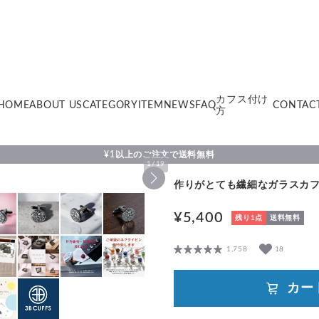
カフス付け
HOME
ABOUT US
CATEGORY
ITEM
NEWS
FAQ
CONTAC
方
¥1以上のご注文で送料無料
1
/
19
作りがとても繊細なガラスカフスボタ
¥5,400
残り1点
送料無料
1,758
18
カー