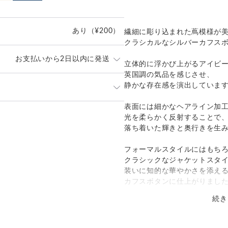
あり
（¥200）
繊細に彫り込まれた蔦模様が
クラシカルなシルバーカフス
お支払いから2日以内に発送
立体的に浮かび上がるアイビ
英国調の気品を感じさせ、
静かな存在感を演出していま
内に丁寧に発送致します。
なくお申し付けください。
表面には細かなヘアライン加
発送：
不可能
光を柔らかく反射することで
ポスト」
落ち着いた輝きと奥行きを生
追跡／補償
送料
追加送料
）にてお届け致します。
は当店が負担致します。
フォーマルスタイルにはもち
○
／
✕
¥0
¥0
クラシックなジャケットスタ
装いに知的な華やかさを添え
カフスボタンに仕上がりまし
続き
製品詳細
カラー:
銀色（ぎんいろ）／クラシッ