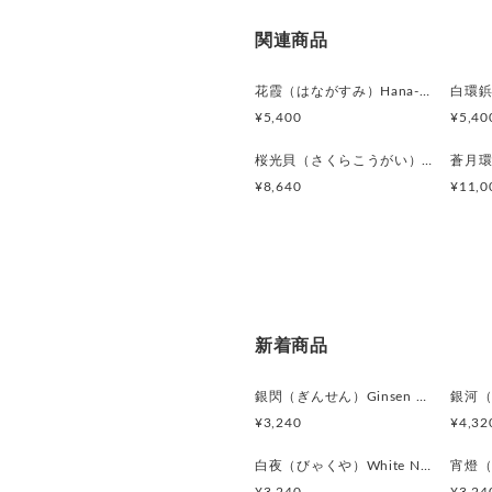
関連商品
花霞（はながすみ）Hana-Gasumi カフスボタン Premium 253
¥5,400
¥5,40
桜光貝（さくらこうがい）Sakura Shell Glow カフスボタン Premium 246
¥8,640
¥11,0
新着商品
銀閃（ぎんせん）Ginsen カフスボタン Modern 625
¥3,240
¥4,32
白夜（びゃくや）White Nocturne カフスボタン Modern 623