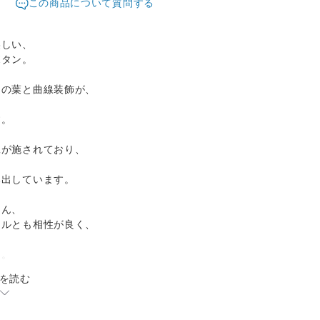
この商品について質問する
美しい、
ボタン。
ーの葉と曲線装飾が、
す。
工が施されており、
、
み出しています。
ろん、
イルとも相性が良く、
る
た。
を読む
クシルバー