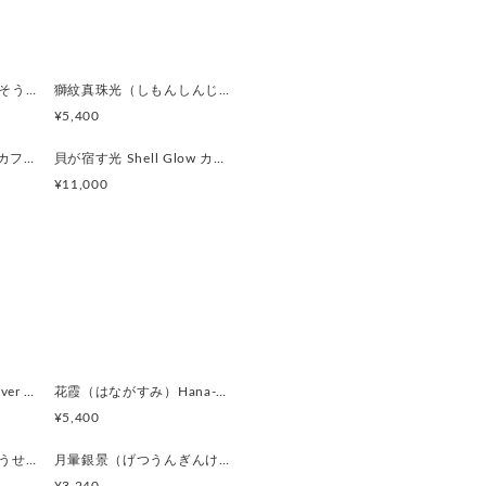
さることで、
出しています。
白硝装飾（はくしょうそうしょく）White Frame Ornament カフスボタン Premium 250
獅紋真珠光（しもんしんじゅこう）Pearl Lion Emblem カフスボタン Premium 249
ライトシルバー
¥5,400
い銀色。
貝の記憶 Shell Relief カフスボタン Premium 243
貝が宿す光 Shell Glow カフスボタン Premium 242
す。
¥11,000
モークシルバー
銀灰色。
ています。
ーグレー
いた灰銀色。
銀鏡（ぎんきょう）Silver Prism カフスボタン Modern 624
花霞（はながすみ）Hana-Gasumi カフスボタン Premium 253
囲気を醸し出しています。
¥5,400
黒曜遊星（こくようゆうせい）Obsidian Orbit カフスボタン Modern 620
月暈銀景（げつうんぎんけい）Silver Halo Moon カフスボタン Modern 619
ー