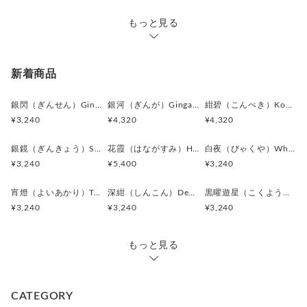
もっと見る
新着商品
銀閃（ぎんせん）Ginsen カフスボタン Modern 625
銀河（ぎんが）Ginga カフスボタン Advanced 524
紺碧（こんぺき）Konpeki カフスボタン Advanced 523
¥3,240
¥4,320
¥4,320
銀鏡（ぎんきょう）Silver Prism カフスボタン Modern 624
花霞（はながすみ）Hana-Gasumi カフスボタン Premium 253
白夜（びゃくや）White Nocturne カフスボタン Modern 623
¥3,240
¥5,400
¥3,240
宵燈（よいあかり）Twilight Ember カフスボタン Modern 622
深紺（しんこん）Deep Navy カフスボタン Modern 621
黒曜遊星（こくようゆうせい）Obsidian Orbit カフスボタン Modern 620
¥3,240
¥3,240
¥3,240
もっと見る
CATEGORY