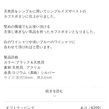
天然貝をシンプルに用いてシンプルイズザベストの
カフスボタンに仕上がりました。
堅めの職場でもお使い頂ける
主張し過ぎない気品を持ったカフスボタンとなりました。
白のワイシャツや淡いブルーのワイシャツに
合わせて頂ければと思います。
製品詳細
カラー:ブラック＆天然貝
素材:天然貝、アクリル
金具:ロジウム（真鍮）シルバー
サイズ:直径18mm、厚み6mm
＊化粧箱付き簡易ギフトラッピングの例は、こちらをご覧下さ
続きを読む
い。
⇒
https://www.creema.jp/item/978037/detail
ギフトラッピング
あり
（¥200）
＊アンティークボタンを使用しているため、経年による細かな