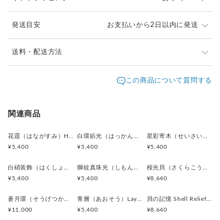
キズや風合いの変化が見られる場合がございます。素材の持つ
味わいとしてお楽しみください。
発送目安
お支払いから2日以内に発送
＊カフス／カフスボタン／カフリンクス、またピンバッジ／ピ
ンズはいずれも一般的に同義のアイテムを指します。
＊ピンバッジやピンズは、広い意味で「ラペルピン」と呼ばれ
ご注文頂いたお品は、2日以内に丁寧に発送致します。
送料・配送方法
ることもあります。
お急ぎの際は、どうぞご遠慮なくお申し付けください。
＊海外では “Cufflinks（カフリンクス）” の名称が一般的です
発送元地域：
東京都
海外発送：
不可能
この商品について質問する
が、日本では「カフスボタン」として知られています。
通常は日本郵便の「クリックポスト」
＊ボタン素材は一点ごとに色味や形状、大きさにわずかな個体
配送方法
追跡／補償
送料
追加送料
（ポスト投函・日時指定不可）にてお届け致します。
差が生じる場合がございます。
クリックポストでの発送送料は当店が負担致します。
クリックポスト
○
／
✕
¥0
¥0
関連商品
¥1以上のご注文で送料無料
花霞（はながすみ）Hana-Gasumi カフスボタン Premium 253
白環鋲光（はっかんびょうこう）White Stud Halo カフスボタン Premium 252
星彩寄木（せいさいよせぎ）Starlight Mosaic カフスボタン Premium 251
¥5,400
¥5,400
¥5,400
白硝装飾（はくしょうそうしょく）White Frame Ornament カフスボタン Premium 250
獅紋真珠光（しもんしんじゅこう）Pearl Lion Emblem カフスボタン Premium 249
桜光貝（さくらこうがい）Sakura Shell Glow カフスボタン Premium 246
¥5,400
¥5,400
¥8,640
蒼月環（そうげつかん）Blue Lunar Ring カフスボタン Premium 247
青層（あおそう）Layered Blue カフスボタン Premium 244
貝の記憶 Shell Relief カフスボタン Premium 243
¥11,000
¥5,400
¥8,640