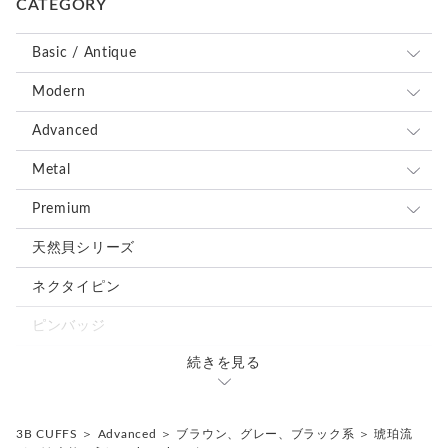
CATEGORY
味わいとしてお楽しみください。
＊カフス／カフスボタン／カフリンクス、またピンバッジ／ピ
ンズはいずれも一般的に同義のアイテムを指します。
Basic / Antique
＊ピンバッジやピンズは、広い意味で「ラペルピン」と呼ばれ
ることもあります。
全て
Modern
＊海外では “Cufflinks（カフリンクス）” の名称が一般的です
ブルー、ネイビー系
全て
Advanced
が、日本では「カフスボタン」として知られています。
＊ボタン素材は一点ごとに色味や形状、大きさにわずかな個体
レッド、ピンク系
ブルー、ネイビー系
全て
Metal
差が生じる場合がございます。
ブラウン、グレー、ブラック系
レッド、ピンク系
ブルー、ネイビー系
全て
Premium
グリーン、オレンジ、イエロー系
ブラウン、グレー、ブラック系
レッド、ピンク系
ブルー、ネイビー系
全て
天然貝シリーズ
ホワイト、ベージュ系
グリーン、オレンジ、イエロー系
ブラウン、グレー、ブラック系
レッド、ピンク系
ブルー、ネイビー系
ネクタイピン
シルバー、ゴールド系
ホワイト、ベージュ系
グリーン、オレンジ、イエロー系
ブラウン、グレー、ブラック系
レッド、ピンク系
ピンバッジ
ミックス、その他の色
シルバー、ゴールド系
ホワイト、ベージュ系
グリーン、オレンジ、イエロー系
ブラウン、グレー、ブラック系
続きを見る
カフスタイピンセット
ミックス、その他の色
シルバー、ゴールド系
ホワイト、ベージュ系
グリーン、オレンジ、イエロー系
ミックス、その他の色
3B CUFFS
＞
Advanced
＞
ブラウン、グレー、ブラック系
＞
琥珀流
シルバー、ゴールド系
ホワイト、ベージュ系