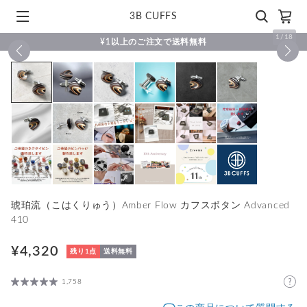
3B CUFFS
1
/
18
¥1以上のご注文で送料無料
琥珀流（こはくりゅう）Amber Flow カフスボタン Advanced
410
¥4,320
残り1点
送料無料
1,758