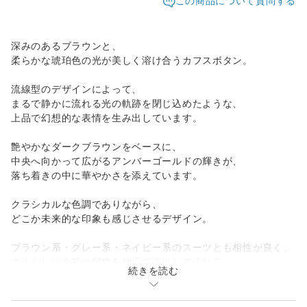
この商品について質問する
深みのあるブラウンと、
柔らかな琥珀色の光が美しく溶け合うカフスボタン。
流線型のデザインによって、
まるで静かに流れる光の軌跡を閉じ込めたような、
上品で幻想的な表情を生み出しています。
艶やかなダークブラウンをベースに、
中央へ向かって広がるアンバーゴールドの輝きが、
落ち着きの中に華やかさを添えています。
クラシカルな色調でありながら、
どこか未来的な印象も感じさせるデザイン。
ブラウン系・グレー系・ネイビー系のスーツとも相性が良く、
大人らしい余裕と個性を袖元で演出してくれる
続きを読む
カフスボタンに仕上がりました。
製品詳細