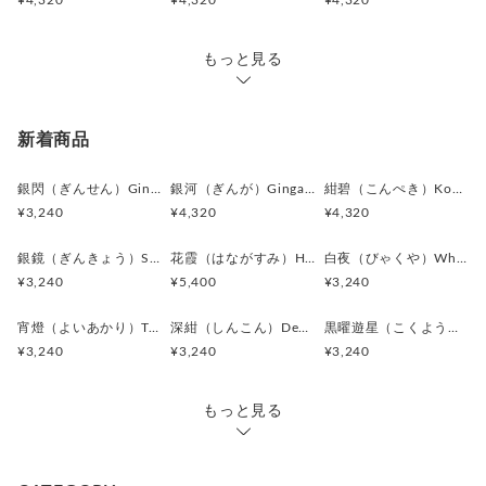
¥4,320
¥4,320
¥4,320
大胆すぎない流線型のデザインが、
落ち着いたブラウンの中に美しい動きを生み出しており、
見る角度によって異なる表情を楽しめます。
もっと見る
アンバー系の輝きが加わることで、
クラシックな印象だけではなく、
新着商品
どこか洗練された都会的な雰囲気も感じさせます。
銀閃（ぎんせん）Ginsen カフスボタン Modern 625
銀河（ぎんが）Ginga カフスボタン Advanced 524
紺碧（こんぺき）Konpeki カフスボタン Advanced 523
派手さを抑えながらも、
¥3,240
¥4,320
¥4,320
しっかりと個性を演出できるため、
ビジネスシーンから特別なディナーまで幅広く活躍。
銀鏡（ぎんきょう）Silver Prism カフスボタン Modern 624
花霞（はながすみ）Hana-Gasumi カフスボタン Premium 253
白夜（びゃくや）White Nocturne カフスボタン Modern 623
¥3,240
¥5,400
¥3,240
知性と温かみを併せ持つ、
大人のためのカフスに仕上がっています。
宵燈（よいあかり）Twilight Ember カフスボタン Modern 622
深紺（しんこん）Deep Navy カフスボタン Modern 621
黒曜遊星（こくようゆうせい）Obsidian Orbit カフスボタン Modern 620
¥3,240
¥3,240
¥3,240
＊化粧箱付き簡易ギフトラッピングの例は、こちらをご覧下さ
い。
⇒
https://www.creema.jp/item/978037/detail
もっと見る
＊アンティークボタンを使用しているため、経年による細かな
キズや風合いの変化が見られる場合がございます。素材の持つ