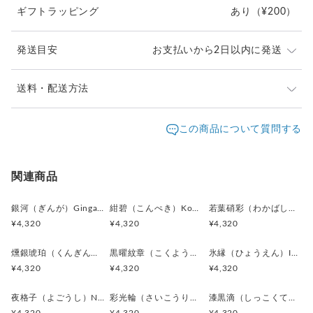
ギフトラッピング
あり
（¥200）
カラー:
琥珀色（こはくいろ）／アンバーゴールド
中央に広がる温かみのある黄金色。
発送目安
お支払いから2日以内に発送
柔らかな光沢によって深い奥行きを感じさせ、
落ち着いた華やかさを演出しています。
ご注文頂いたお品は、2日以内に丁寧に発送致します。
送料・配送方法
焦茶色（こげちゃいろ）／ダークブラウン
お急ぎの際は、どうぞご遠慮なくお申し付けください。
外周を包む濃厚なブラウン。
発送元地域：
東京都
海外発送：
不可能
この商品について質問する
重厚感とクラシカルな雰囲気を持ち、
通常は日本郵便の「クリックポスト」
作品全体に大人の品格を与えています。
配送方法
追跡／補償
送料
追加送料
（ポスト投函・日時指定不可）にてお届け致します。
クリックポストでの発送送料は当店が負担致します。
煤竹色（すすたけいろ）／スモーキーブラウン
クリックポスト
○
／
✕
¥0
¥0
関連商品
陰影部分に現れるくすみを帯びた茶色。
¥1以上のご注文で送料無料
アンティークのような味わいを生み出し、
銀河（ぎんが）Ginga カフスボタン Advanced 524
紺碧（こんぺき）Konpeki カフスボタン Advanced 523
若葉硝彩（わかばしょうさい）Fresh Green Glow カフスボタン Advanced 522
静かな高級感を引き立てています。
¥4,320
¥4,320
¥4,320
素材:アクリルボタン
燻銀琥珀（くんぎんこはく）Smoked Silver & Amber Gl カフスボタン Advanced 521
黒曜紋章（こくようもんしょう）Obsidian Crest カフスボタン Advanced 520
氷縁（ひょうえん）Icy Frame カフスボタン Advanced 518
金具:ロジウム（真鍮）シルバー
¥4,320
¥4,320
¥4,320
サイズ:直径17mm、厚み6mm
夜格子（よごうし）Night Grid カフスボタン Advanced 517
彩光輪（さいこうりん）Prism Halo カフスボタン Advanced 515
漆黒滴（しっこくてき）Black Drop カフスボタン Advanced 513
全体の印象：