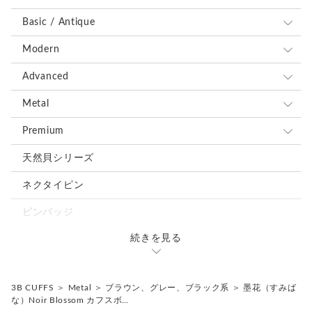
味わいとしてお楽しみください。
＊カフス／カフスボタン／カフリンクス、またピンバッジ／ピ
Basic / Antique
ンズはいずれも一般的に同義のアイテムを指します。
＊ピンバッジやピンズは、広い意味で「ラペルピン」と呼ばれ
全て
Modern
ることもあります。
ブルー、ネイビー系
全て
Advanced
＊海外では “Cufflinks（カフリンクス）” の名称が一般的です
が、日本では「カフスボタン」として知られています。
レッド、ピンク系
ブルー、ネイビー系
全て
Metal
＊ボタン素材は一点ごとに色味や形状、大きさにわずかな個体
差が生じる場合がございます。
ブラウン、グレー、ブラック系
レッド、ピンク系
ブルー、ネイビー系
全て
Premium
グリーン、オレンジ、イエロー系
ブラウン、グレー、ブラック系
レッド、ピンク系
ブルー、ネイビー系
全て
天然貝シリーズ
ホワイト、ベージュ系
グリーン、オレンジ、イエロー系
ブラウン、グレー、ブラック系
レッド、ピンク系
ブルー、ネイビー系
ネクタイピン
シルバー、ゴールド系
ホワイト、ベージュ系
グリーン、オレンジ、イエロー系
ブラウン、グレー、ブラック系
レッド、ピンク系
ピンバッジ
ミックス、その他の色
シルバー、ゴールド系
ホワイト、ベージュ系
グリーン、オレンジ、イエロー系
ブラウン、グレー、ブラック系
続きを見る
カフスタイピンセット
ミックス、その他の色
シルバー、ゴールド系
ホワイト、ベージュ系
グリーン、オレンジ、イエロー系
ミックス、その他の色
3B CUFFS
＞
Metal
＞
ブラウン、グレー、ブラック系
＞
墨花（すみば
シルバー、ゴールド系
ホワイト、ベージュ系
な）Noir Blossom カフスボ…