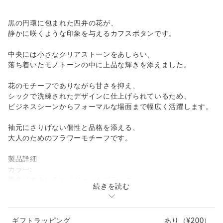
黒の円環に包まれた四弁の花が、
静かに咲くような印象を与えるカフスボタンです。
中央には小さなクリアストーンをあしらい、
落ち着いたモノトーンの中に上品な輝きを添えました。
花のモチーフでありながら甘さを抑え、
シックで洗練されたデザインに仕上げられているため、
ビジネスシーンからフォーマルな場面まで幅広く活躍します。
袖元にさりげない個性と品格を添える、
大人のためのフラワーモチーフです。
製品詳細
カラー:
墨色（すみいろ）／ジェットブラック
続きを読む
外周を囲む艶やかな黒色。
作品全体を引き締めながら、
洗練されたモダンな印象を与えています。
ギフトラッピング
あり
（¥200）