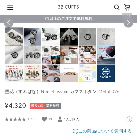
3B CUFFS
1
/
18
¥1以上のご注文で送料無料
墨花（すみばな）Noir Blossom カフスボタン Metal 076
¥4,320
残り1点
送料無料
1,758
13
1人が購入
この商品について質問する