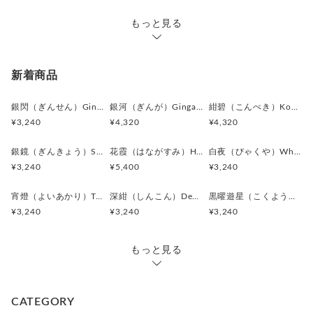
中央のクリアストーンが控えめな華やかさを添えています。
もっと見る
黒とシルバーの組み合わせは非常に相性が良く、
フォーマルな装いにも違和感なく馴染みます。
新着商品
また、花のモチーフには「調和」「成長」「良縁」といった
意味合いも感じられ、贈り物としても魅力的な作品です。
銀閃（ぎんせん）Ginsen カフスボタン Modern 625
銀河（ぎんが）Ginga カフスボタン Advanced 524
紺碧（こんぺき）Konpeki カフスボタン Advanced 523
¥3,240
¥4,320
¥4,320
遠目にはシックなモノトーンのカフスとして映り、
近くで見ると繊細な花の意匠と輝きが現れるため、
銀鏡（ぎんきょう）Silver Prism カフスボタン Modern 624
花霞（はながすみ）Hana-Gasumi カフスボタン Premium 253
白夜（びゃくや）White Nocturne カフスボタン Modern 623
さりげないおしゃれを楽しみたい方におすすめです。
¥3,240
¥5,400
¥3,240
上質感と遊び心を兼ね備えた、落ち着いた
宵燈（よいあかり）Twilight Ember カフスボタン Modern 622
深紺（しんこん）Deep Navy カフスボタン Modern 621
黒曜遊星（こくようゆうせい）Obsidian Orbit カフスボタン Modern 620
大人のフラワーデザインに仕上がっています。
¥3,240
¥3,240
¥3,240
＊化粧箱付き簡易ギフトラッピングの例は、こちらをご覧下さ
い。
もっと見る
⇒
https://www.creema.jp/item/978037/detail
＊アンティークボタンを使用しているため、経年による細かな
CATEGORY
キズや風合いの変化が見られる場合がございます。素材の持つ