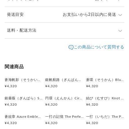
銀鼠（ぎんねず）／シルバーグレー
花びら部分に見られる落ち着いた銀灰色。
発送目安
お支払いから2日以内に発送
柔らかな陰影を生み出し、
立体感と奥行きを感じさせます。
ご注文頂いたお品は、2日以内に丁寧に発送致します。
送料・配送方法
白銀（しろがね）／ブライトシルバー
お急ぎの際は、どうぞご遠慮なくお申し付けください。
花弁を縁取る金属部分に見られる明るい銀色。
発送元地域：
東京都
海外発送：
不可能
この商品について質問する
黒とのコントラストが美しく、
通常は日本郵便の「クリックポスト」
上品な高級感を演出しています。
配送方法
追跡／補償
送料
追加送料
（ポスト投函・日時指定不可）にてお届け致します。
クリックポストでの発送送料は当店が負担致します。
水晶色（すいしょういろ）／クリスタルホワイト
クリックポスト
○
／
✕
¥0
¥0
関連商品
中央のストーンに見られる透明感のある輝き。
¥1以上のご注文で送料無料
光を受けるたびにきらめき、
蒼海帆影（そうかいほえい）Blue Sail Story カフスボタン Metal 219
銀帆航路（ぎんぱんこうろ）Silver Voyage カフスボタン Metal 218
蒼環（そうかん）Blue Halo カフスボタン Metal 216
作品のアクセントとして存在感を放ちます。
¥4,320
¥4,320
¥4,320
素材:メタルボタン
銀薔薇（ぎんばら）Silver Rose カフスボタン Metal 217
円環（えんかん）Circle of Balance カフスボタン Metal 213
結び（むすび）Knot of Elegance カフスボタン Metal 212
金具:ロジウム（真鍮）ブラック
¥4,320
¥4,320
¥4,320
サイズ:直径17mm、厚み2mm
蒼紋章 Azure Emblem カフスボタン Metal 130
一打の記憶 The Perfect Swing ピンバッジ Metal 015
一打（いちだ）The Perfect Swing カフスボタン Metal 214
全体の印象：
¥4,320
¥4,320
¥4,320
四枚の花弁は均整の取れた造形で構成されており、