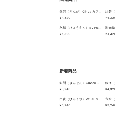
銀河（ぎんが）Ginga カフスボタン Advanced 524
¥4,320
¥4,32
氷縁（ひょうえん）Icy Frame カフスボタン Advanced 518
¥4,320
¥4,32
新着商品
銀閃（ぎんせん）Ginsen カフスボタン Modern 625
¥3,240
¥4,32
白夜（びゃくや）White Nocturne カフスボタン Modern 623
¥3,240
¥3,24