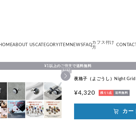
カフス付け
HOME
ABOUT US
CATEGORY
ITEM
NEWS
FAQ
CONTAC
方
¥1以上のご注文で送料無料
1
/
17
夜格子（よごうし）Night Grid 
¥4,320
残り1点
送料無料
カー