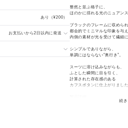
整然と並ぶ格子に、
ほのかに揺れる光のニュアン
あり
（¥200）
ブラックのフレームに収めら
都会的でミニマルな印象を与
お支払いから2日以内に発送
内側の素材が光を受けて繊細
内に丁寧に発送致します。
シンプルでありながら、
なくお申し付けください。
単調にはならない“奥行き”。
発送：
不可能
ポスト」
スーツに溶け込みながらも、
追跡／補償
送料
追加送料
）にてお届け致します。
ふとした瞬間に目を引く、
は当店が負担致します。
計算された存在感のある
○
／
✕
¥0
¥0
カフスボタンに仕上がりまし
製品詳細
続き
カラー:
漆黒（しっこく）／ディープ
光を吸い込むような深い黒
フレーム部分に使用され、全
洗練された印象を強調しま