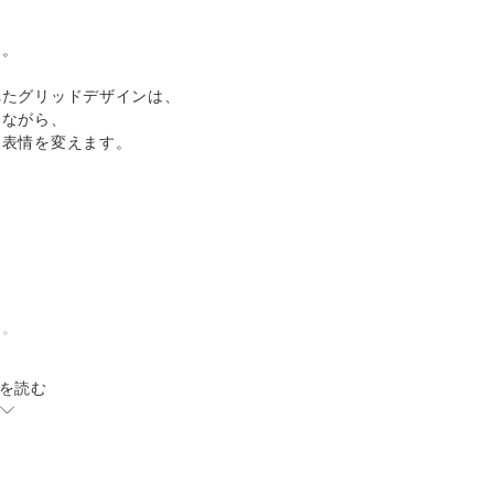
ス。
れたグリッドデザインは、
えながら、
に表情を変えます。
た。
を読む
ブラック
。
体を引き締める役割を持ち、
す。