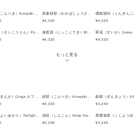
青銀（せいぎん）／ブルーシ
紺碧（こんぺき）Konpeki カフスボタン Advanced 523
若葉硝彩（わかばしょうさい）Fresh Green Glow カフスボタン Advanced 522
光の角度によって青みを帯び
0
¥4,320
¥4,320
落ち着きの中にさりげない華
都会的で知的な雰囲気を演出
彩光輪（さいこうりん）Prism Halo カフスボタン Advanced 515
漆黒滴（しっこくてき）Black Drop カフスボタン Advanced 513
0
¥4,320
¥4,320
鏡銀（きょうぎん）／ミラー
格子部分に見られるシャープ
もっと見る
反射によって輪郭を際立た
デザインにリズムと立体感を
素材:アクリルボタン
金具:ロジウム（真鍮）シルバ
サイズ:直径18mm、厚み7mm
銀河（ぎんが）Ginga カフスボタン Advanced 524
紺碧（こんぺき）Konpeki カフスボタン Advanced 523
全体の印象：
0
¥4,320
¥3,240
“静かな主張を持つモダンデザ
宵燈（よいあかり）Twilight Ember カフスボタン Modern 622
深紺（しんこん）Deep Navy カフスボタン Modern 621
派手さではなく、構造と光で
0
¥3,240
¥3,240
ビジネスシーンとの相性が非