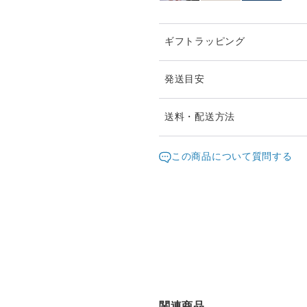
ギフトラッピング
発送目安
ご注文頂いたお品は、2日以
送料・配送方法
お急ぎの際は、どうぞご遠慮
発送元地域：
東京都
海外
この商品について質問する
通常は日本郵便の「クリック
配送方法
（ポスト投函・日時指定不可
クリックポストでの発送送料
クリックポスト
¥1以上のご注文で送料無料
関連商品