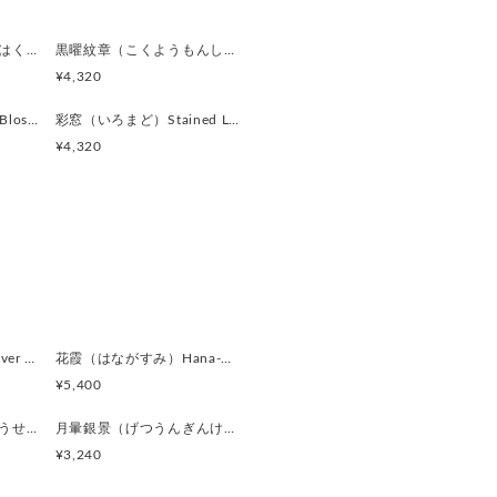
ルバー
燻銀琥珀（くんぎんこはく）Smoked Silver & Amber Gl カフスボタン Advanced 521
黒曜紋章（こくようもんしょう）Obsidian Crest カフスボタン Advanced 520
て見えるシルバー。
¥4,320
やかさを持ち、
します。
翠花（すいか）Green Blossom カフスボタン Advanced 512
彩窓（いろまど）Stained Light カフスボタン Advanced 511
¥4,320
シルバー
な銀色。
せ、
生み出します。
ー
銀鏡（ぎんきょう）Silver Prism カフスボタン Modern 624
花霞（はながすみ）Hana-Gasumi カフスボタン Premium 253
¥5,400
イン”。
黒曜遊星（こくようゆうせい）Obsidian Orbit カフスボタン Modern 620
月暈銀景（げつうんぎんけい）Silver Halo Moon カフスボタン Modern 619
魅せるタイプで、
¥3,240
常に高い一本です。