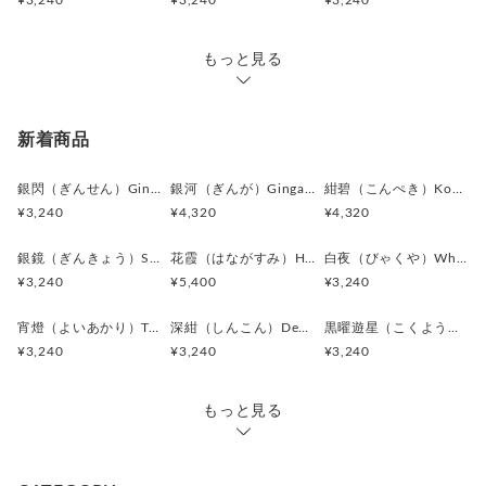
¥3,240
¥3,240
¥3,240
＊アンティークボタンを使用しているため、経年による細かな
キズや風合いの変化が見られる場合がございます。素材の持つ
味わいとしてお楽しみください。
もっと見る
＊カフス／カフスボタン／カフリンクス、またピンバッジ／ピ
ンズはいずれも一般的に同義のアイテムを指します。
＊ピンバッジやピンズは、広い意味で「ラペルピン」と呼ばれ
新着商品
ることもあります。
＊海外では “Cufflinks（カフリンクス）” の名称が一般的です
銀閃（ぎんせん）Ginsen カフスボタン Modern 625
銀河（ぎんが）Ginga カフスボタン Advanced 524
紺碧（こんぺき）Konpeki カフスボタン Advanced 523
が、日本では「カフスボタン」として知られています。
¥3,240
¥4,320
¥4,320
＊ボタン素材は一点ごとに色味や形状、大きさにわずかな個体
差が生じる場合がございます。
銀鏡（ぎんきょう）Silver Prism カフスボタン Modern 624
花霞（はながすみ）Hana-Gasumi カフスボタン Premium 253
白夜（びゃくや）White Nocturne カフスボタン Modern 623
¥3,240
¥5,400
¥3,240
宵燈（よいあかり）Twilight Ember カフスボタン Modern 622
深紺（しんこん）Deep Navy カフスボタン Modern 621
黒曜遊星（こくようゆうせい）Obsidian Orbit カフスボタン Modern 620
¥3,240
¥3,240
¥3,240
もっと見る