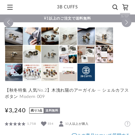
3B CUFFS
1
/
17
¥1以上のご注文で送料無料
【秋冬特集 人気No.2】木洩れ陽のアーガイル ― シェルカフス
ボタン Modern 009
¥3,240
残り3点
送料無料
1,758
554
10人以上が購入