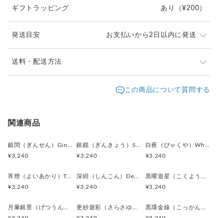
ギフトラッピング
あり
（¥200）
形成する、落ち着いたブラウン。天然素材の光沢により、角度
によって赤みを帯びた温かい茶色に見えることもあります
シャンパンゴールド（淡金色）：貝特有の柔らかな反射で現れ
発送目安
お支払いから2日以内に発送
る、黄みがかったベージュトーン。上品な光を差し込み、全体
に高級感を与えます
グレイッシュベージュ（灰褐色）：色の中間をつなぐニュート
ご注文頂いたお品は、2日以内に丁寧に発送致します。
送料・配送方法
ラルなトーン。派手すぎず、フォーマルにも馴染む穏やかな印
お急ぎの際は、どうぞご遠慮なくお申し付けください。
象を作り出します
発送元地域：
東京都
海外発送：
不可能
この商品について質問する
パールホワイト（白蝶色）光の当たり方によって見える淡い白
通常は日本郵便の「クリックポスト」（ポスト投函・日
の反射。アーガイルの格子線を引き立てるような柔らかい光沢
配送方法
追跡／補償
送料
追加送料
時指定不可）にてお届け致します。
です
クリックポストでの発送送料は当店が負担致します。
シルバー（台座部分）：金属の輝きが、貝の温かい色味を引き
クリックポスト
○
／
✕
¥0
¥0
関連商品
締めます
¥1以上のご注文で送料無料
素材:天然貝ボタン
銀閃（ぎんせん）Ginsen カフスボタン Modern 625
銀鏡（ぎんきょう）Silver Prism カフスボタン Modern 624
白夜（びゃくや）White Nocturne カフスボタン Modern 623
金具:ロジウム（真鍮）シルバー
¥3,240
¥3,240
¥3,240
サイズ:直径15mm、厚み5mm
宵燈（よいあかり）Twilight Ember カフスボタン Modern 622
深紺（しんこん）Deep Navy カフスボタン Modern 621
黒曜遊星（こくようゆうせい）Obsidian Orbit カフスボタン Modern 620
＊化粧箱付き簡易ギフトラッピングの例は、こちらをご覧下さ
¥3,240
¥3,240
¥3,240
い。
⇒
https://www.creema.jp/item/978037/detail
月暈銀景（げつうんぎんけい）Silver Halo Moon カフスボタン Modern 619
更紗遊彩（さらさゆうさい）Paisley Carnival カフスボタン Modern 618
黒環金線（こっかんきんせん）Black Ring with Gold Line カフスボタン Modern 617