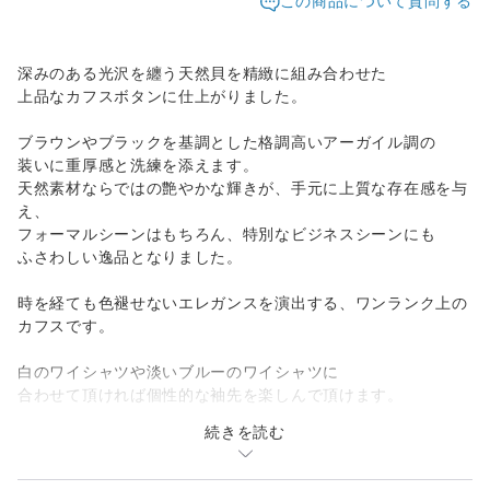
この商品について質問する
深みのある光沢を纏う天然貝を精緻に組み合わせた
上品なカフスボタンに仕上がりました。
ブラウンやブラックを基調とした格調高いアーガイル調の
装いに重厚感と洗練を添えます。
天然素材ならではの艶やかな輝きが、手元に上質な存在感を与
え、
フォーマルシーンはもちろん、特別なビジネスシーンにも
ふさわしい逸品となりました。
時を経ても色褪せないエレガンスを演出する、ワンランク上の
カフスです。
白のワイシャツや淡いブルーのワイシャツに
合わせて頂ければ個性的な袖先を楽しんで頂けます。
続きを読む
製品詳細
カラー:
チョコレートブラウン（深茶色）：アーガイルのベース部分を