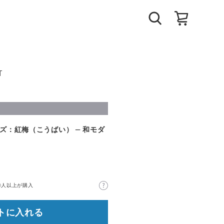
T
ーズ：紅梅（こうばい） ― 和モダ
0人以上が購入
トに入れる