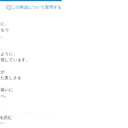
この商品について質問する
うに、
せもつ
た。
は、
のように、
を宿しています。
縁が
した美しさを
の装いに
ンへ。
ス」
“想い”を、現代のビジネススタイ
を読む
ーズ。
様は、美しいだけでなく、持つ人