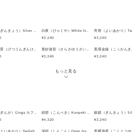
の幸運や成長を願う意味が込
繊細な線、静かな対称、光の陰影
ズム」を、モダンな質感と金
ビジネスの場にも、特別な日に
銀鏡（ぎんきょう）Silver Prism カフスボタン Modern 624
白夜（びゃくや）White Nocturne カフスボタン Modern 623
る、日本発のクラフトアクセ
0
¥3,240
¥3,240
製品詳細
月暈銀景（げつうんぎんけい）Silver Halo Moon カフスボタン Modern 619
更紗遊彩（さらさゆうさい）Paisley Carnival カフスボタン Modern 618
カラー:
0
¥3,240
¥3,240
紅梅色（こうばいいろ）：こ
紅ではなく、やや朱を含んだ
もっと見る
朱→深紅」へとグラデーショ
あり、“春を告げる紅梅”を思
金色（きんいろ）：花びらや
れています。強すぎない落ち
穏やかに光を返します。紅梅
高めます
黒（くろ）：外枠部分に用い
銀河（ぎんが）Ginga カフスボタン Advanced 524
紺碧（こんぺき）Konpeki カフスボタン Advanced 523
ち、全体を引き締める“陰”の
0
¥4,320
¥3,240
かに支えます
赤銅色（しゃくどういろ）：
宵燈（よいあかり）Twilight Ember カフスボタン Modern 622
深紺（しんこん）Deep Navy カフスボタン Modern 621