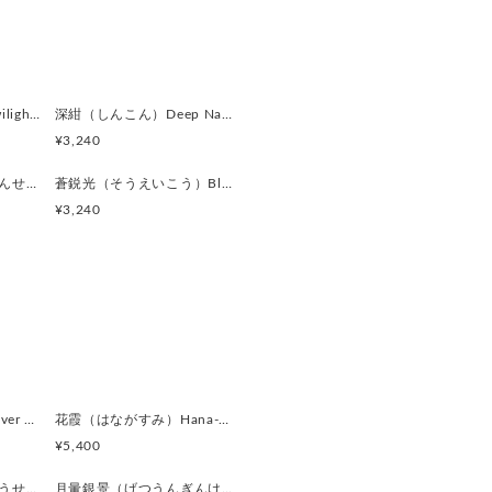
められています。
。3B CUFFSはその「和のリ
属の輝きで再構築しました。
も。袖口に“品と意味”を添え
宵燈（よいあかり）Twilight Ember カフスボタン Modern 622
深紺（しんこん）Deep Navy カフスボタン Modern 621
サリーです。
¥3,240
黒環金線（こっかんきんせん）Black Ring with Gold Line カフスボタン Modern 617
蒼鋭光（そうえいこう）Blue Sharp Reflection カフスボタン Modern 616
¥3,240
の作品の主役となる赤。ただの鮮
柔らかな紅で、光によって「紅→
ンを見せます。 上品で温かみが
わせる明るい赤となります
葉脈のような細やかな文様に使わ
着いた金で、まるで金箔のように
色に温度を加え、優雅さと品格を
られた深い黒。漆のような艶を持
銀鏡（ぎんきょう）Silver Prism カフスボタン Modern 624
花霞（はながすみ）Hana-Gasumi カフスボタン Premium 253
色として、紅と金の華やかさを静
¥5,400
見る角度によって、黒と紅の境界
黒曜遊星（こくようゆうせい）Obsidian Orbit カフスボタン Modern 620
月暈銀景（げつうんぎんけい）Silver Halo Moon カフスボタン Modern 619