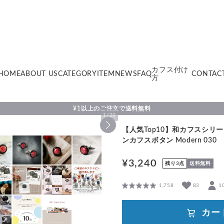
カフス付け
HOME
ABOUT US
CATEGORY
ITEM
NEWS
FAQ
CONTAC
方
¥1以上のご注文で送料無料
1
/
20
【人気Top10】和カフスシリ
ンカフスボタン Modern 030
¥3,240
残り3点
送料無料
1,758
83
1
カー