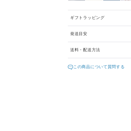
ギフトラッピング
発送目安
ご注文頂いたお品は、2日以
送料・配送方法
お急ぎの際は、どうぞご遠慮
発送元地域：
東京都
海外
この商品について質問する
通常は日本郵便の「クリック
配送方法
（ポスト投函・日時指定不可
クリックポストでの発送送料
クリックポスト
¥1以上のご注文で送料無料