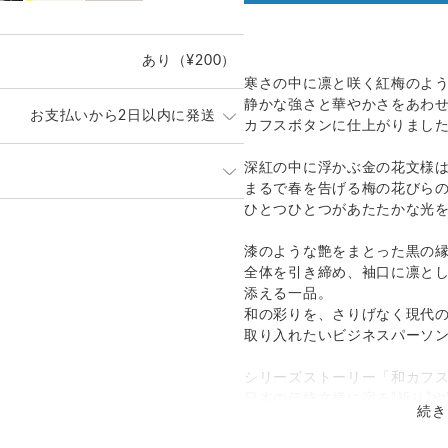
あり
（¥200）
寒さの中に凛と咲く紅梅のよ
静かな強さと華やかさをあわ
お支払いから2日以内に発送
カフスボタンに仕上がりまし
深紅の中に浮かぶ金の花文様
内に丁寧に発送致します。
まるで春を告げる梅の花びら
なくお申し付けください。
ひとつひとつがあたたかな光
発送：
不可能
ポスト」
漆のような艶をまとった黒の
追跡／補償
送料
追加送料
）にてお届け致します。
全体を引き締め、袖口に凛と
は当店が負担致します。
添える一品。
○
／
✕
¥0
¥0
和の彩りを、さりげなく現代
取り入れたいビジネスパーソ
シリーズストーリー「和カフ
日本の伝統文様に宿る“祈り”や
続き
ルにそっと重ねたカフスシリ
古来より受け継がれてきた文