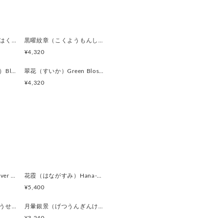
しているため、経年による細かな
る場合がございます。素材の持つ
い。
フリンクス、またピンバッジ／ピ
燻銀琥珀（くんぎんこはく）Smoked Silver & Amber Gl カフスボタン Advanced 521
黒曜紋章（こくようもんしょう）Obsidian Crest カフスボタン Advanced 520
のアイテムを指します。
¥4,320
い意味で「ラペルピン」と呼ばれ
漆黒滴（しっこくてき）Black Drop カフスボタン Advanced 513
翠花（すいか）Green Blossom カフスボタン Advanced 512
カフリンクス）” の名称が一般的です
¥4,320
」として知られています。
味や形状、大きさにわずかな個体
。
銀鏡（ぎんきょう）Silver Prism カフスボタン Modern 624
花霞（はながすみ）Hana-Gasumi カフスボタン Premium 253
¥5,400
黒曜遊星（こくようゆうせい）Obsidian Orbit カフスボタン Modern 620
月暈銀景（げつうんぎんけい）Silver Halo Moon カフスボタン Modern 619