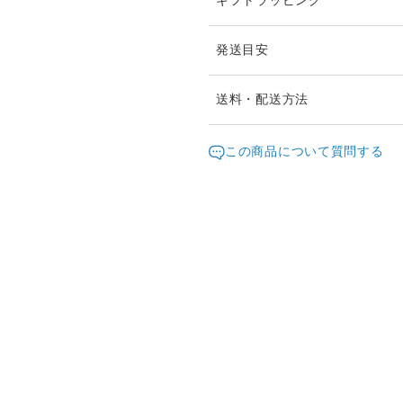
ギフトラッピング
発送目安
ご注文頂いたお品は、2日以
送料・配送方法
お急ぎの際は、どうぞご遠慮
発送元地域：
東京都
海外
この商品について質問する
通常は日本郵便の「クリック
配送方法
（ポスト投函・日時指定不可
クリックポストでの発送送料
クリックポスト
¥1以上のご注文で送料無料