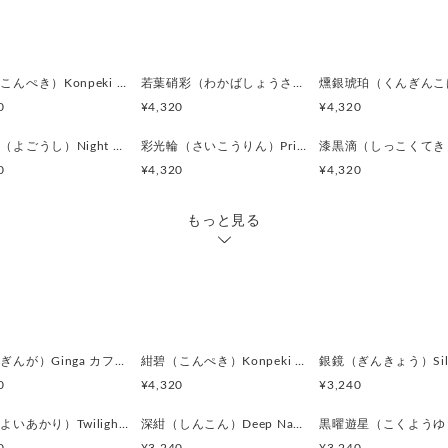
＊アンティークボタンを使用
キズや風合いの変化が見られ
味わいとしてお楽しみくださ
＊カフス／カフスボタン／カ
紺碧（こんぺき）Konpeki カフスボタン Advanced 523
若葉硝彩（わかばしょうさい）Fresh Green Glow カフスボタン Advanced 522
ンズはいずれも一般的に同義
0
¥4,320
¥4,320
＊ピンバッジやピンズは、広
ることもあります。
夜格子（よごうし）Night Grid カフスボタン Advanced 517
彩光輪（さいこうりん）Prism Halo カフスボタン Advanced 515
＊海外では “Cufflinks（
0
¥4,320
¥4,320
が、日本では「カフスボタン
＊ボタン素材は一点ごとに色
もっと見る
差が生じる場合がございます
銀河（ぎんが）Ginga カフスボタン Advanced 524
紺碧（こんぺき）Konpeki カフスボタン Advanced 523
0
¥4,320
¥3,240
宵燈（よいあかり）Twilight Ember カフスボタン Modern 622
深紺（しんこん）Deep Navy カフスボタン Modern 621