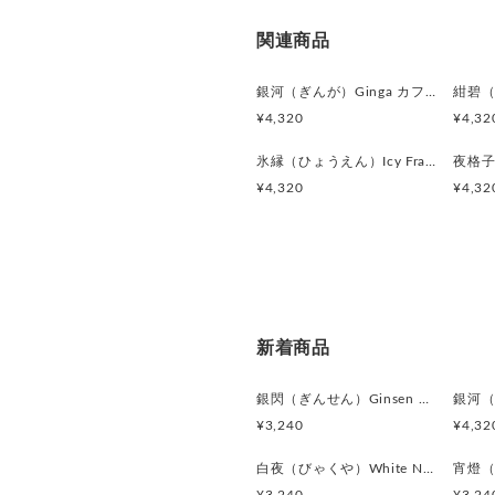
関連商品
銀河（ぎんが）Ginga カフスボタン Advanced 524
¥4,320
¥4,32
氷縁（ひょうえん）Icy Frame カフスボタン Advanced 518
¥4,320
¥4,32
新着商品
銀閃（ぎんせん）Ginsen カフスボタン Modern 625
¥3,240
¥4,32
白夜（びゃくや）White Nocturne カフスボタン Modern 623