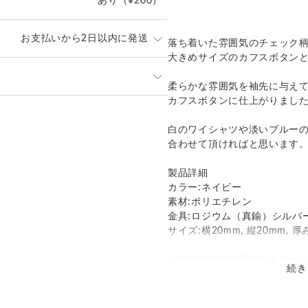
あり
（¥200）
お支払いから2日以内に発送
落ち着いた雰囲気のチェック
大きめサイズのカフスボタン
内に丁寧に発送致します。
柔らかな雰囲気を袖先に与え
なくお申し付けください。
カフスボタンに仕上がりまし
発送：
不可能
ポスト」
白のワイシャツや淡いブルー
追跡／補償
送料
追加送料
）にてお届け致します。
合わせて頂ければと思います
は当店が負担致します。
○
／
✕
¥0
¥0
製品詳細
カラー:ネイビー
素材:ポリエチレン
金具:ロジウム（真鍮）シルバ
サイズ:横20mm, 縦20mm, 厚
＊化粧箱付き簡易ギフトラッ
続き
い。
⇒
https://www.creema.jp/ite