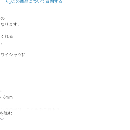
この商品について質問する
柄の
となります。
てくれる
た。
のワイシャツに
。
ー
み 6mm
ピングの例は、こちらをご覧下さ
を読む
m/978037/detail