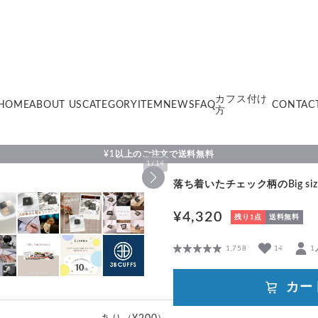
カフス付け
HOME
ABOUT US
CATEGORY
ITEM
NEWS
FAQ
CONTAC
方
¥1以上のご注文で送料無料
1
/
14
落ち着いたチェック柄のBig size
¥4,320
残り1点
送料無料
1,758
14
1
カー