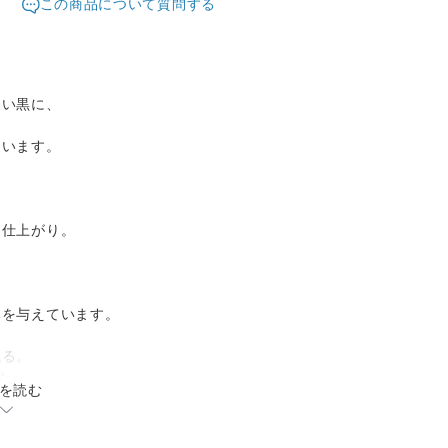
この商品について質問する
深い黒に、
ています。
、
つ仕上がり。
、
みを与えています。
残る。
た
を読む
た。