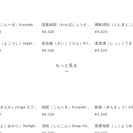
カラー:
墨黒（すみくろ）／インクブ
深く沈み込むような黒。
完全な均一ではなく、わずか
紺碧（こんぺき）Konpeki カフスボタン Advanced 523
若葉硝彩（わかばしょうさい）Fresh Green Glow カフスボタン Advanced 522
光の当たり方によって柔らか
0
¥4,320
¥4,320
鉛灰（なまりはい）／リード
夜格子（よごうし）Night Grid カフスボタン Advanced 517
彩光輪（さいこうりん）Prism Halo カフスボタン Advanced 515
ベースにわずかに感じられる
0
¥4,320
¥4,320
黒の中に奥行きを生み、
無機質でありながら温度を感
もっと見る
素材:ガラスボタン
金具:ロジウム（真鍮）ブラッ
サイズ:横22mm、縦12mm、
全体の印象：
装飾を削ぎ落とし、
銀河（ぎんが）Ginga カフスボタン Advanced 524
紺碧（こんぺき）Konpeki カフスボタン Advanced 523
素材感と陰影だけで勝負して
0
¥4,320
¥3,240
落ち着きと個性を同時に演出
宵燈（よいあかり）Twilight Ember カフスボタン Modern 622
深紺（しんこん）Deep Navy カフスボタン Modern 621
ビジネスシーンでは控えめに