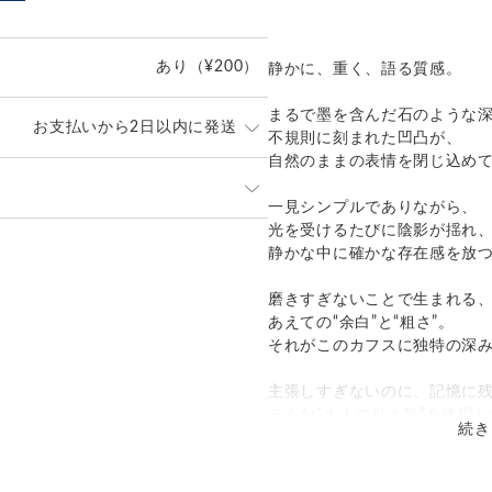
あり
（¥200）
静かに、重く、語る質感。
まるで墨を含んだ石のような
お支払いから2日以内に発送
不規則に刻まれた凹凸が、
自然のままの表情を閉じ込め
内に丁寧に発送致します。
一見シンプルでありながら、
なくお申し付けください。
光を受けるたびに陰影が揺れ
発送：
不可能
静かな中に確かな存在感を放
ポスト」
追跡／補償
送料
追加送料
）にてお届け致します。
磨きすぎないことで生まれる
は当店が負担致します。
あえての“余白”と“粗さ”。
○
／
✕
¥0
¥0
それがこのカフスに独特の深
主張しすぎないのに、記憶に
そんな“大人の引き算”を体現し
続き
カフスボタンに仕上がりまし
製品詳細