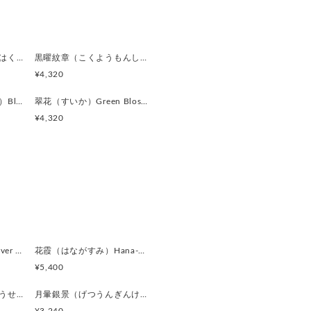
ラック
な濃淡があり、
燻銀琥珀（くんぎんこはく）Smoked Silver & Amber Gl カフスボタン Advanced 521
黒曜紋章（こくようもんしょう）Obsidian Crest カフスボタン Advanced 520
く表情を変えます。
¥4,320
グレー
漆黒滴（しっこくてき）Black Drop カフスボタン Advanced 513
翠花（すいか）Green Blossom カフスボタン Advanced 512
グレートーン。
¥4,320
じさせる色合い。
ク
厚み6mm
銀鏡（ぎんきょう）Silver Prism カフスボタン Modern 624
花霞（はながすみ）Hana-Gasumi カフスボタン Premium 253
いるため、
¥5,400
できます。
黒曜遊星（こくようゆうせい）Obsidian Orbit カフスボタン Modern 620
月暈銀景（げつうんぎんけい）Silver Halo Moon カフスボタン Modern 619
、