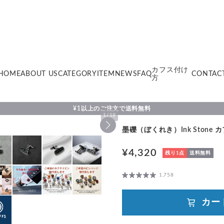
カフス付け
HOME
ABOUT US
CATEGORY
ITEM
NEWS
FAQ
CONTAC
方
¥1以上のご注文で送料無料
1
/
18
墨礫（ぼくれき）Ink Stone カフ
¥4,320
残り1点
送料無料
1,758
カー