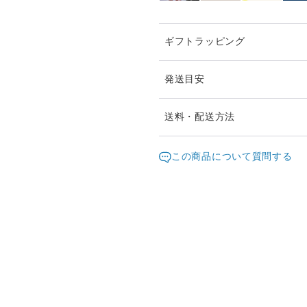
ギフトラッピング
発送目安
ご注文頂いたお品は、2日以
送料・配送方法
お急ぎの際は、どうぞご遠慮
発送元地域：
東京都
海外
この商品について質問する
通常は日本郵便の「クリック
配送方法
（ポスト投函・日時指定不可
クリックポストでの発送送料
クリックポスト
¥1以上のご注文で送料無料