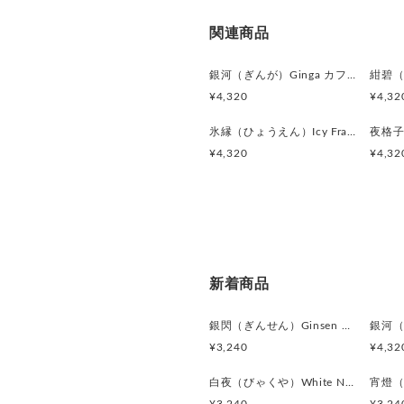
関連商品
銀河（ぎんが）Ginga カフスボタン Advanced 524
¥4,320
¥4,32
氷縁（ひょうえん）Icy Frame カフスボタン Advanced 518
¥4,320
¥4,32
新着商品
銀閃（ぎんせん）Ginsen カフスボタン Modern 625
¥3,240
¥4,32
白夜（びゃくや）White Nocturne カフスボタン Modern 623