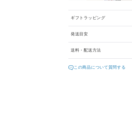
ギフトラッピング
発送目安
ご注文頂いたお品は、2日以
送料・配送方法
お急ぎの際は、どうぞご遠慮
発送元地域：
東京都
海外
この商品について質問する
通常は日本郵便の「クリック
配送方法
（ポスト投函・日時指定不可
クリックポストでの発送送料
クリックポスト
ご住所を伏せた匿名でのお取
¥1以上のご注文で送料無料
「Creemaあんしん匿名便
も承ります。
配送料250円にて、ポスト