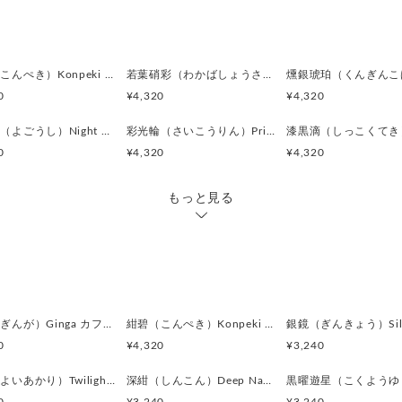
カラー:
青藍色（せいらんいろ）／メ
中央に広がる鮮やかな青色
光を受けることで美しい輝き
紺碧（こんぺき）Konpeki カフスボタン Advanced 523
若葉硝彩（わかばしょうさい）Fresh Green Glow カフスボタン Advanced 522
知的で洗練された印象を与え
0
¥4,320
¥4,320
濃紺色（のうこんいろ）／デ
夜格子（よごうし）Night Grid カフスボタン Advanced 517
彩光輪（さいこうりん）Prism Halo カフスボタン Advanced 515
外周部分に感じられる深い紺
0
¥4,320
¥4,320
落ち着いた重厚感を持ちなが
作品全体を引き締めます。
もっと見る
銀灰色（ぎんかいしょく）／
金属部分に見える柔らかな銀
青系カラーとの相性が良く
都会的でスタイリッシュな雰
鉄紺色（てつこんいろ）／ス
銀河（ぎんが）Ginga カフスボタン Advanced 524
紺碧（こんぺき）Konpeki カフスボタン Advanced 523
陰影部分に浮かぶ青みを帯び
0
¥4,320
¥3,240
メカニカルでモダンな印象を
立体感を美しく際立たせてい
宵燈（よいあかり）Twilight Ember カフスボタン Modern 622
深紺（しんこん）Deep Navy カフスボタン Modern 621