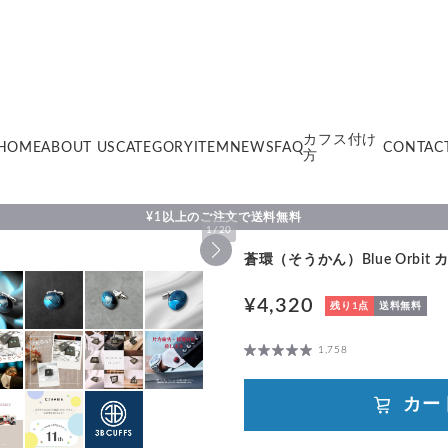
カフス付け
HOME
ABOUT US
CATEGORY
ITEM
NEWS
FAQ
CONTAC
方
¥1以上のご注文で送料無料
1
/
20
蒼環（そうかん）Blue Orbit カ
¥4,320
残り1点
送料無料
1,758
カー