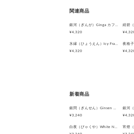
関連商品
銀河（ぎんが）Ginga カフスボタン Advanced 524
¥4,320
¥4,32
氷縁（ひょうえん）Icy Frame カフスボタン Advanced 518
¥4,320
¥4,32
新着商品
銀閃（ぎんせん）Ginsen カフスボタン Modern 625
¥3,240
¥4,32
白夜（びゃくや）White Nocturne カフスボタン Modern 623