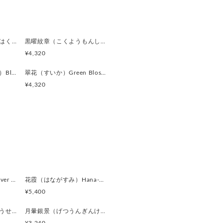
タリックブルー
。
を放ち、
燻銀琥珀（くんぎんこはく）Smoked Silver & Amber Gl カフスボタン Advanced 521
黒曜紋章（こくようもんしょう）Obsidian Crest カフスボタン Advanced 520
ます。
¥4,320
ィープネイビー
漆黒滴（しっこくてき）Black Drop カフスボタン Advanced 513
翠花（すいか）Green Blossom カフスボタン Advanced 512
色。
¥4,320
ら、
シルバーグレー
色。
、
囲気を演出します。
チールネイビー
銀鏡（ぎんきょう）Silver Prism カフスボタン Modern 624
花霞（はながすみ）Hana-Gasumi カフスボタン Premium 253
た暗色。
¥5,400
与え、
ます。
黒曜遊星（こくようゆうせい）Obsidian Orbit カフスボタン Modern 620
月暈銀景（げつうんぎんけい）Silver Halo Moon カフスボタン Modern 619