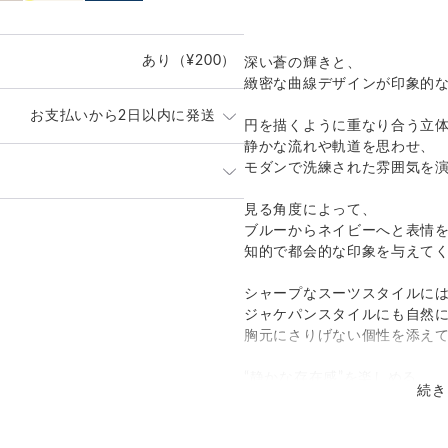
あり
（¥200）
深い蒼の輝きと、
緻密な曲線デザインが印象的
お支払いから2日以内に発送
円を描くように重なり合う立
静かな流れや軌道を思わせ、
モダンで洗練された雰囲気を
内に丁寧に発送致します。
なくお申し付けください。
見る角度によって、
発送：
不可能
ブルーからネイビーへと表情
ポスト」
知的で都会的な印象を与えて
追跡／補償
送料
追加送料
）にてお届け致します。
は当店が負担致します。
シャープなスーツスタイルに
○
／
✕
¥0
¥0
ジャケパンスタイルにも自然
引をご希望の際は
胸元にさりげない個性を添え
（ヤマト運輸ネコポス）」での発送
“静かな存在感”を楽しめる、
投函でお届け致します。
続き
大人のためのモダンカフスで
製品詳細