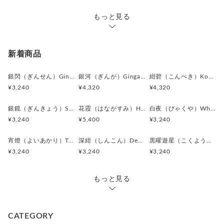
もっと見る
新着商品
銀閃（ぎんせん）Ginsen カフスボタン Modern 625
銀河（ぎんが）Ginga カフスボタン Advanced 524
紺碧（こんぺき）Konpeki カフスボタン Advanced 523
¥3,240
¥4,320
¥4,320
銀鏡（ぎんきょう）Silver Prism カフスボタン Modern 624
花霞（はながすみ）Hana-Gasumi カフスボタン Premium 253
白夜（びゃくや）White Nocturne カフスボタン Modern 623
¥3,240
¥5,400
¥3,240
宵燈（よいあかり）Twilight Ember カフスボタン Modern 622
深紺（しんこん）Deep Navy カフスボタン Modern 621
黒曜遊星（こくようゆうせい）Obsidian Orbit カフスボタン Modern 620
¥3,240
¥3,240
¥3,240
もっと見る
CATEGORY