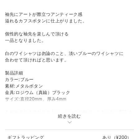
袖先にアートが際立つアンティーク感
溢れるカフスボタンに仕上がりました。
個性的な袖先を楽しんで頂ける
一品となりました。
白のワイシャツは勿論のこと、淡いブルーのワイシャツに
合わせて頂ければと思います。
製品詳細
カラー:ブルー
素材:メタルボタン
金具:ロジウム（真鍮）ブラック
サイズ:直径20mm、厚み4mm
＊化粧箱付き簡易ギフトラッピングの例は、こちらをご覧下さ
続きを読む
い。
⇒
https://www.creema.jp/item/978037/detail
ギフトラッピング
あり
（¥200）
＊アンティークボタンを使用しているため、経年による細かな