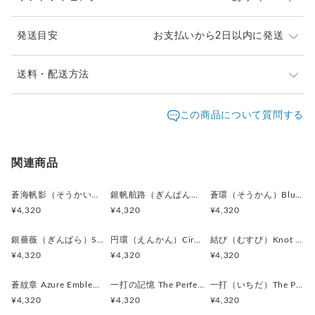
キズや風合いの変化が見られる場合がございます。素材の持つ
味わいとしてお楽しみください。
発送目安
お支払いから2日以内に発送
＊カフス／カフスボタン／カフリンクス、またピンバッジ／ピ
ンズはいずれも一般的に同義のアイテムを指します。
＊ピンバッジやピンズは、広い意味で「ラペルピン」と呼ばれ
ご注文頂いたお品は、2日以内に丁寧に発送致します。
送料・配送方法
ることもあります。
お急ぎの際は、どうぞご遠慮なくお申し付けください。
＊海外では “Cufflinks（カフリンクス）” の名称が一般的です
発送元地域：
東京都
海外発送：
不可能
この商品について質問する
が、日本では「カフスボタン」として知られています。
通常は日本郵便の「クリックポスト」
＊ボタン素材は一点ごとに色味や形状、大きさにわずかな個体
配送方法
追跡／補償
送料
追加送料
（ポスト投函・日時指定不可）にてお届け致します。
差が生じる場合がございます。
クリックポストでの発送送料は当店が負担致します。
クリックポスト
○
／
✕
¥0
¥0
関連商品
¥1以上のご注文で送料無料
蒼海帆影（そうかいほえい）Blue Sail Story カフスボタン Metal 219
銀帆航路（ぎんぱんこうろ）Silver Voyage カフスボタン Metal 218
蒼環（そうかん）Blue Halo カフスボタン Metal 216
¥4,320
¥4,320
¥4,320
銀薔薇（ぎんばら）Silver Rose カフスボタン Metal 217
円環（えんかん）Circle of Balance カフスボタン Metal 213
結び（むすび）Knot of Elegance カフスボタン Metal 212
¥4,320
¥4,320
¥4,320
蒼紋章 Azure Emblem カフスボタン Metal 130
一打の記憶 The Perfect Swing ピンバッジ Metal 015
一打（いちだ）The Perfect Swing カフスボタン Metal 214
¥4,320
¥4,320
¥4,320