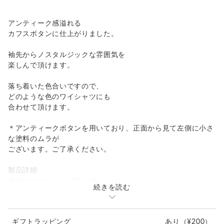
アンティーク感溢れる
カフスボタンに仕上がりました。
袖先からノスタルジックな雰囲気を
楽しんで頂けます。
落ち着いた色合いですので、
どのような色のワイシャツにも
合わせて頂けます。
＊アンティークボタンを用いており、正面から見て左側に小さ
な塗料のムラが
ございます。ご了承ください。
製品詳細
カラー:ベージュ、ブラック
続きを読む
素材:メタルボタン
金具:ロジウム（真鍮）ブラック
サイズ:直径15mm、厚み5mm
ギフトラッピング
あり
（¥200）