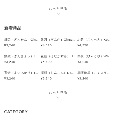
もっと見る
新着商品
銀閃（ぎんせん）Ginsen カフスボタン Modern 625
銀河（ぎんが）Ginga カフスボタン Advanced 524
紺碧（こんぺき）Konpeki カフスボタン Advanced 523
¥3,240
¥4,320
¥4,320
銀鏡（ぎんきょう）Silver Prism カフスボタン Modern 624
花霞（はながすみ）Hana-Gasumi カフスボタン Premium 253
白夜（びゃくや）White Nocturne カフスボタン Modern 623
¥3,240
¥5,400
¥3,240
宵燈（よいあかり）Twilight Ember カフスボタン Modern 622
深紺（しんこん）Deep Navy カフスボタン Modern 621
黒曜遊星（こくようゆうせい）Obsidian Orbit カフスボタン Modern 620
¥3,240
¥3,240
¥3,240
もっと見る
CATEGORY