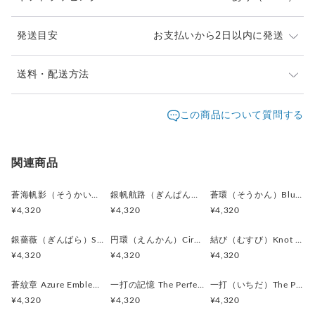
＊化粧箱付き簡易ギフトラッピングの例は、こちらをご覧下さ
い。
発送目安
お支払いから2日以内に発送
⇒
https://www.creema.jp/item/978037/detail
＊アンティークボタンを使用しているため、経年による細かな
ご注文頂いたお品は、2日以内に丁寧に発送致します。
送料・配送方法
キズや風合いの変化が見られる場合がございます。素材の持つ
お急ぎの際は、どうぞご遠慮なくお申し付けください。
味わいとしてお楽しみください。
発送元地域：
東京都
海外発送：
不可能
この商品について質問する
＊カフス／カフスボタン／カフリンクス、またピンバッジ／ピ
通常は日本郵便の「クリックポスト」
ンズはいずれも一般的に同義のアイテムを指します。
配送方法
追跡／補償
送料
追加送料
（ポスト投函・日時指定不可）にてお届け致します。
＊ピンバッジやピンズは、広い意味で「ラペルピン」と呼ばれ
クリックポストでの発送送料は当店が負担致します。
ることもあります。
クリックポスト
○
／
✕
¥0
¥0
関連商品
＊海外では “Cufflinks（カフリンクス）” の名称が一般的です
¥1以上のご注文で送料無料
が、日本では「カフスボタン」として知られています。
蒼海帆影（そうかいほえい）Blue Sail Story カフスボタン Metal 219
銀帆航路（ぎんぱんこうろ）Silver Voyage カフスボタン Metal 218
蒼環（そうかん）Blue Halo カフスボタン Metal 216
＊ボタン素材は一点ごとに色味や形状、大きさにわずかな個体
¥4,320
¥4,320
¥4,320
差が生じる場合がございます。
銀薔薇（ぎんばら）Silver Rose カフスボタン Metal 217
円環（えんかん）Circle of Balance カフスボタン Metal 213
結び（むすび）Knot of Elegance カフスボタン Metal 212
¥4,320
¥4,320
¥4,320
蒼紋章 Azure Emblem カフスボタン Metal 130
一打の記憶 The Perfect Swing ピンバッジ Metal 015
一打（いちだ）The Perfect Swing カフスボタン Metal 214
¥4,320
¥4,320
¥4,320