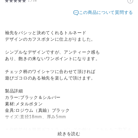
1,758
この商品について質問する
袖先をバシッと決めてくれるトルネード
デザインのカフスボタンに仕上がりました。
シンプルなデザインですが、アンティーク感も
あり、飽きの来ないワンポイントになります。
チェック柄のワイシャツに合わせて頂ければ
遊びゴコロのある袖先を楽しんで頂けます。
製品詳細
カラー:ブラック＆シルバー
素材:メタルボタン
金具:ロジウム（真鍮）ブラック
サイズ:直径18mm、厚み5mm
＊化粧箱付き簡易ギフトラッピングの例は、こちらをご覧下さ
続きを読む
い。