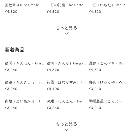
蒼紋章 Azure Emblem カフスボタン Metal 130
一打の記憶 The Perfect Swing ピンバッジ Metal 015
一打（いちだ）The Perfect Swing カフスボタン Metal 214
¥4,320
¥4,320
¥4,320
もっと見る
新着商品
銀閃（ぎんせん）Ginsen カフスボタン Modern 625
銀河（ぎんが）Ginga カフスボタン Advanced 524
紺碧（こんぺき）Konpeki カフスボタン Advanced 523
¥3,240
¥4,320
¥4,320
銀鏡（ぎんきょう）Silver Prism カフスボタン Modern 624
花霞（はながすみ）Hana-Gasumi カフスボタン Premium 253
白夜（びゃくや）White Nocturne カフスボタン Modern 623
¥3,240
¥5,400
¥3,240
宵燈（よいあかり）Twilight Ember カフスボタン Modern 622
深紺（しんこん）Deep Navy カフスボタン Modern 621
黒曜遊星（こくようゆうせい）Obsidian Orbit カフスボタン Modern 620
¥3,240
¥3,240
¥3,240
もっと見る