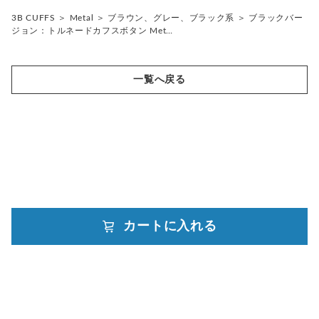
ミックス、その他の色
3B CUFFS
＞
Metal
＞
ブラウン、グレー、ブラック系
＞
ブラックバー
シルバー、ゴールド系
ホワイト、ベージュ系
ジョン：トルネードカフスボタン Met…
ミックス、その他の色
シルバー、ゴールド系
ミックス、その他の色
一覧へ戻る
カートに入れる
powered by