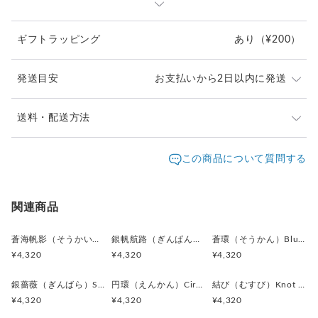
⇒
https://www.creema.jp/item/978037/detail
ギフトラッピング
あり
（¥200）
＊アンティークボタンを使用しているため、経年による細かな
キズや風合いの変化が見られる場合がございます。素材の持つ
味わいとしてお楽しみください。
発送目安
お支払いから2日以内に発送
＊カフス／カフスボタン／カフリンクス、またピンバッジ／ピ
ンズはいずれも一般的に同義のアイテムを指します。
＊ピンバッジやピンズは、広い意味で「ラペルピン」と呼ばれ
ご注文頂いたお品は、2日以内に丁寧に発送致します。
送料・配送方法
ることもあります。
お急ぎの際は、どうぞご遠慮なくお申し付けください。
＊海外では “Cufflinks（カフリンクス）” の名称が一般的です
発送元地域：
東京都
海外発送：
不可能
この商品について質問する
が、日本では「カフスボタン」として知られています。
通常は日本郵便の「クリックポスト」
＊ボタン素材は一点ごとに色味や形状、大きさにわずかな個体
配送方法
追跡／補償
送料
追加送料
（ポスト投函・日時指定不可）にてお届け致します。
差が生じる場合がございます。
クリックポストでの発送送料は当店が負担致します。
クリックポスト
○
／
✕
¥0
¥0
関連商品
¥1以上のご注文で送料無料
蒼海帆影（そうかいほえい）Blue Sail Story カフスボタン Metal 219
銀帆航路（ぎんぱんこうろ）Silver Voyage カフスボタン Metal 218
蒼環（そうかん）Blue Halo カフスボタン Metal 216
¥4,320
¥4,320
¥4,320
銀薔薇（ぎんばら）Silver Rose カフスボタン Metal 217
円環（えんかん）Circle of Balance カフスボタン Metal 213
結び（むすび）Knot of Elegance カフスボタン Metal 212
¥4,320
¥4,320
¥4,320