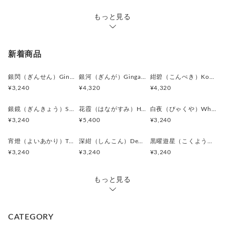
エンブレムデザインが持つ格式と、
シルバーの落ち着いた輝きが重なり、
もっと見る
派手さではなく
“品格”で魅せるカフスに仕上がっています。
新着商品
また、アンティークコインのような
立体的な装飾によって、
銀閃（ぎんせん）Ginsen カフスボタン Modern 625
銀河（ぎんが）Ginga カフスボタン Advanced 524
紺碧（こんぺき）Konpeki カフスボタン Advanced 523
見る角度ごとに陰影が変化し、
¥3,240
¥4,320
¥4,320
静かな存在感を放ちます。
銀鏡（ぎんきょう）Silver Prism カフスボタン Modern 624
花霞（はながすみ）Hana-Gasumi カフスボタン Premium 253
白夜（びゃくや）White Nocturne カフスボタン Modern 623
英国調やトラッドスタイルとの組み合わせでは、
¥3,240
¥5,400
¥3,240
特に美しく映える印象があります。
宵燈（よいあかり）Twilight Ember カフスボタン Modern 622
深紺（しんこん）Deep Navy カフスボタン Modern 621
黒曜遊星（こくようゆうせい）Obsidian Orbit カフスボタン Modern 620
スーツスタイルに、
¥3,240
¥3,240
¥3,240
知性と物語性を添えてくれる作品です。
＊化粧箱付き簡易ギフトラッピングの例は、こちらをご覧下さ
もっと見る
い。
⇒
https://www.creema.jp/item/978037/detail
CATEGORY
＊アンティークボタンを使用しているため、経年による細かな