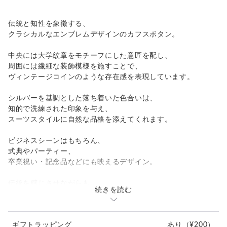
伝統と知性を象徴する、
クラシカルなエンブレムデザインのカフスボタン。
中央には大学紋章をモチーフにした意匠を配し、
周囲には繊細な装飾模様を施すことで、
ヴィンテージコインのような存在感を表現しています。
シルバーを基調とした落ち着いた色合いは、
知的で洗練された印象を与え、
スーツスタイルに自然な品格を添えてくれます。
ビジネスシーンはもちろん、
式典やパーティー、
卒業祝い・記念品などにも映えるデザイン。
伝統を感じさせながらも、
続きを読む
現代的なスマートさを兼ね備えた、
大人のためのカフスボタンに仕上がりました。
ギフトラッピング
あり
（¥200）
製品詳細