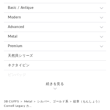
キズや風合いの変化が見られる場合がございます。素材の持つ
味わいとしてお楽しみください。
Basic / Antique
＊カフス／カフスボタン／カフリンクス、またピンバッジ／ピ
ンズはいずれも一般的に同義のアイテムを指します。
全て
Modern
＊ピンバッジやピンズは、広い意味で「ラペルピン」と呼ばれ
ブルー、ネイビー系
全て
Advanced
ることもあります。
＊海外では “Cufflinks（カフリンクス）” の名称が一般的です
レッド、ピンク系
ブルー、ネイビー系
全て
Metal
が、日本では「カフスボタン」として知られています。
＊ボタン素材は一点ごとに色味や形状、大きさにわずかな個体
ブラウン、グレー、ブラック系
レッド、ピンク系
ブルー、ネイビー系
全て
Premium
差が生じる場合がございます。
グリーン、オレンジ、イエロー系
ブラウン、グレー、ブラック系
レッド、ピンク系
ブルー、ネイビー系
全て
天然貝シリーズ
ホワイト、ベージュ系
グリーン、オレンジ、イエロー系
ブラウン、グレー、ブラック系
レッド、ピンク系
ブルー、ネイビー系
ネクタイピン
シルバー、ゴールド系
ホワイト、ベージュ系
グリーン、オレンジ、イエロー系
ブラウン、グレー、ブラック系
レッド、ピンク系
ピンバッジ
ミックス、その他の色
シルバー、ゴールド系
ホワイト、ベージュ系
グリーン、オレンジ、イエロー系
ブラウン、グレー、ブラック系
続きを見る
カフスタイピンセット
ミックス、その他の色
シルバー、ゴールド系
ホワイト、ベージュ系
グリーン、オレンジ、イエロー系
ミックス、その他の色
3B CUFFS
＞
Metal
＞
シルバー、ゴールド系
＞
紋章（もんしょう）
シルバー、ゴールド系
ホワイト、ベージュ系
Cornell Legacy カ…