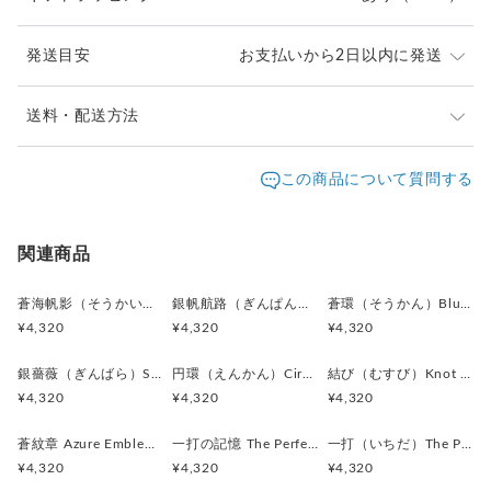
カラー:
銀鼠色（ぎんねずいろ）／シルバーグレー
発送目安
お支払いから2日以内に発送
全体を包む落ち着いた銀色。
派手すぎない上品な輝きがあり、
知的で洗練された印象を与えます。
ご注文頂いたお品は、2日以内に丁寧に発送致します。
送料・配送方法
お急ぎの際は、どうぞご遠慮なくお申し付けください。
墨黒色（すみくろいろ）／ディープブラック
発送元地域：
東京都
海外発送：
不可能
この商品について質問する
文字や紋章部分に使われた深みのある黒色。
通常は日本郵便の「クリックポスト」
コントラストを生み出し、
配送方法
追跡／補償
送料
追加送料
（ポスト投函・日時指定不可）にてお届け致します。
エンブレムの立体感を際立たせます。
クリックポストでの発送送料は当店が負担致します。
クリックポスト
○
／
✕
¥0
¥0
関連商品
古銀色（ふるぎんいろ）／ヴィンテージシルバー
¥1以上のご注文で送料無料
装飾部分に感じられるアンティーク調の銀色。
蒼海帆影（そうかいほえい）Blue Sail Story カフスボタン Metal 219
銀帆航路（ぎんぱんこうろ）Silver Voyage カフスボタン Metal 218
蒼環（そうかん）Blue Halo カフスボタン Metal 216
クラシカルな重厚感を演出し、
¥4,320
¥4,320
¥4,320
格式ある雰囲気を高めます。
銀薔薇（ぎんばら）Silver Rose カフスボタン Metal 217
円環（えんかん）Circle of Balance カフスボタン Metal 213
結び（むすび）Knot of Elegance カフスボタン Metal 212
素材:メタルボタン
¥4,320
¥4,320
¥4,320
金具:ロジウム（真鍮）シルバー
サイズ:直径15mm、厚み3mm
蒼紋章 Azure Emblem カフスボタン Metal 130
一打の記憶 The Perfect Swing ピンバッジ Metal 015
一打（いちだ）The Perfect Swing カフスボタン Metal 214
¥4,320
¥4,320
¥4,320
全体の印象：