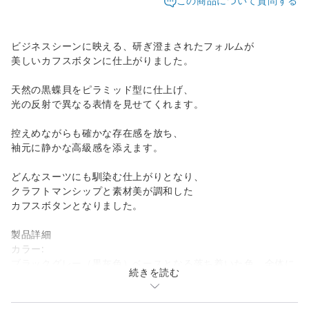
この商品について質問する
ビジネスシーンに映える、研ぎ澄まされたフォルムが
美しいカフスボタンに仕上がりました。
天然の黒蝶貝をピラミッド型に仕上げ、
光の反射で異なる表情を見せてくれます。
控えめながらも確かな存在感を放ち、
袖元に静かな高級感を添えます。
どんなスーツにも馴染む仕上がりとなり、
クラフトマンシップと素材美が調和した
カフスボタンとなりました。
製品詳細
カラー:
ブラックグレー（黒灰色）ベースとなる落ち着いた色。全体に
続きを読む
高級感と深みを与えています。
ダークオリーブ（深いオリーブグリーン）光の反射でわずかに
見えるグリーンが、黒蝶貝特有の神秘的な印象を演出。