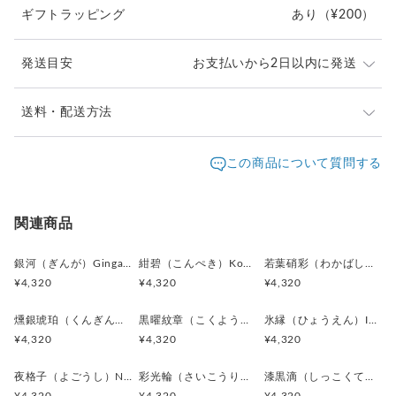
ギフトラッピング
あり
（¥200）
ガンメタル（鈍い銀灰色）金属的な光沢を持つ中間色で、角度
によって金属のような輝きを放ちます。
パープルグレイ（紫がかった灰色）見る角度によって薄く紫色
発送目安
お支払いから2日以内に発送
の光を帯び、上品な奥行きを感じさせます。
シルバー（台座部分）枠や金具部分は鏡面仕上げのシルバー色
で、黒蝶貝の艶を引き立てています。
ご注文頂いたお品は、2日以内に丁寧に発送致します。
送料・配送方法
素材:天然貝ボタン
お急ぎの際は、どうぞご遠慮なくお申し付けください。
金具:ロジウム（真鍮）シルバー
発送元地域：
東京都
海外発送：
不可能
この商品について質問する
サイズ:直径21mm（辺15mm)、厚み5mm
通常は日本郵便の「クリックポスト」（ポスト投函・日
配送方法
追跡／補償
送料
追加送料
時指定不可）にてお届け致します。
＊化粧箱付き簡易ギフトラッピングの例は、こちらをご覧下さ
クリックポストでの発送送料は当店が負担致します。
い。
クリックポスト
○
／
✕
¥0
¥0
関連商品
⇒
https://www.creema.jp/item/978037/detail
¥1以上のご注文で送料無料
銀河（ぎんが）Ginga カフスボタン Advanced 524
紺碧（こんぺき）Konpeki カフスボタン Advanced 523
若葉硝彩（わかばしょうさい）Fresh Green Glow カフスボタン Advanced 522
＊アンティークボタンを使用しているため、経年による細かな
¥4,320
¥4,320
¥4,320
キズや風合いの変化が見られる場合がございます。素材の持つ
味わいとしてお楽しみください。
燻銀琥珀（くんぎんこはく）Smoked Silver & Amber Gl カフスボタン Advanced 521
黒曜紋章（こくようもんしょう）Obsidian Crest カフスボタン Advanced 520
氷縁（ひょうえん）Icy Frame カフスボタン Advanced 518
＊カフス／カフスボタン／カフリンクス、またピンバッジ／ピ
¥4,320
¥4,320
¥4,320
ンズはいずれも一般的に同義のアイテムを指します。
＊ピンバッジやピンズは、広い意味で「ラペルピン」と呼ばれ
夜格子（よごうし）Night Grid カフスボタン Advanced 517
彩光輪（さいこうりん）Prism Halo カフスボタン Advanced 515
漆黒滴（しっこくてき）Black Drop カフスボタン Advanced 513
ることもあります。