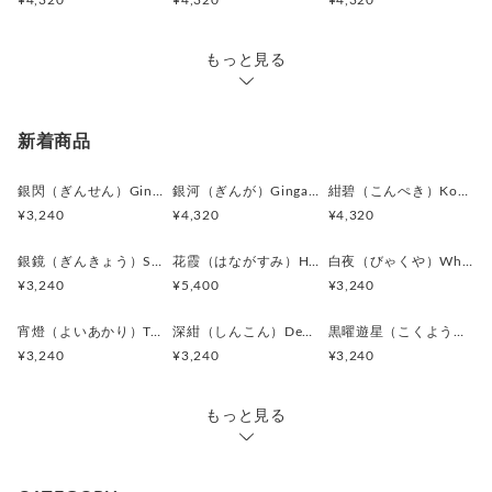
¥4,320
¥4,320
¥4,320
＊海外では “Cufflinks（カフリンクス）” の名称が一般的です
が、日本では「カフスボタン」として知られています。
＊ボタン素材は一点ごとに色味や形状、大きさにわずかな個体
もっと見る
差が生じる場合がございます。
新着商品
銀閃（ぎんせん）Ginsen カフスボタン Modern 625
銀河（ぎんが）Ginga カフスボタン Advanced 524
紺碧（こんぺき）Konpeki カフスボタン Advanced 523
¥3,240
¥4,320
¥4,320
銀鏡（ぎんきょう）Silver Prism カフスボタン Modern 624
花霞（はながすみ）Hana-Gasumi カフスボタン Premium 253
白夜（びゃくや）White Nocturne カフスボタン Modern 623
¥3,240
¥5,400
¥3,240
宵燈（よいあかり）Twilight Ember カフスボタン Modern 622
深紺（しんこん）Deep Navy カフスボタン Modern 621
黒曜遊星（こくようゆうせい）Obsidian Orbit カフスボタン Modern 620
¥3,240
¥3,240
¥3,240
もっと見る