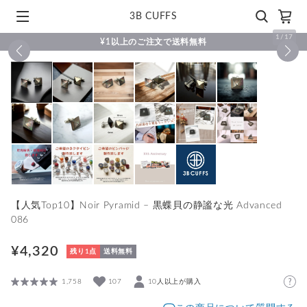
3B CUFFS
1
/
17
¥1以上のご注文で送料無料
【人気Top10】Noir Pyramid – 黒蝶貝の静謐な光 Advanced
086
¥4,320
残り1点
送料無料
1,758
107
10人以上が購入