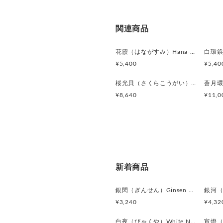
関連商品
花霞（はながすみ）Hana-Gasumi カフスボタン Premium 253
¥5,400
¥5,40
桜光貝（さくらこうがい）Sakura Shell Glow カフスボタン Premium 246
¥8,640
¥11,0
新着商品
銀閃（ぎんせん）Ginsen カフスボタン Modern 625
¥3,240
¥4,32
白夜（びゃくや）White Nocturne カフスボタン Modern 623