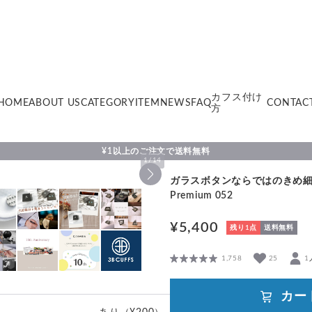
カフス付け
HOME
ABOUT US
CATEGORY
ITEM
NEWS
FAQ
CONTAC
方
¥1以上のご注文で送料無料
1
/
14
ガラスボタンならではのきめ
Premium 052
¥5,400
残り1点
送料無料
1,758
25
1
カー