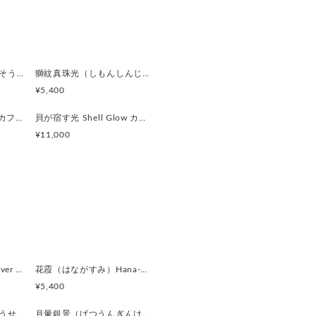
ピングの例は、こちらをご覧下さ
m/978037/detail
白硝装飾（はくしょうそうしょく）White Frame Ornament カフスボタン Premium 250
獅紋真珠光（しもんしんじゅこう）Pearl Lion Emblem カフスボタン Premium 249
しているため、経年による細かな
¥5,400
る場合がございます。素材の持つ
い。
貝の記憶 Shell Relief カフスボタン Premium 243
貝が宿す光 Shell Glow カフスボタン Premium 242
フリンクス、またピンバッジ／ピ
¥11,000
のアイテムを指します。
い意味で「ラペルピン」と呼ばれ
カフリンクス）” の名称が一般的です
」として知られています。
味や形状、大きさにわずかな個体
。
銀鏡（ぎんきょう）Silver Prism カフスボタン Modern 624
花霞（はながすみ）Hana-Gasumi カフスボタン Premium 253
¥5,400
黒曜遊星（こくようゆうせい）Obsidian Orbit カフスボタン Modern 620
月暈銀景（げつうんぎんけい）Silver Halo Moon カフスボタン Modern 619