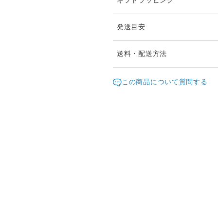
ギフトラッピング
発送目安
ご注文頂いたお品は、2日以
送料・配送方法
お急ぎの際は、どうぞご遠慮
発送元地域：
東京都
海外
この商品について質問する
通常は日本郵便の「クリック
配送方法
（ポスト投函・日時指定不可
クリックポストでの発送送料
クリックポスト
¥1以上のご注文で送料無料