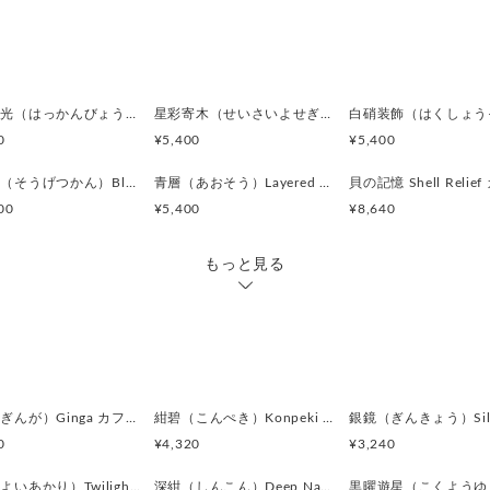
＊化粧箱付き簡易ギフトラッ
い。
⇒
https://www.creema.jp/ite
白環鋲光（はっかんびょうこう）White Stud Halo カフスボタン Premium 252
星彩寄木（せいさいよせぎ）Starlight Mosaic カフスボタン Premium 251
＊アンティークボタンを使用
0
¥5,400
¥5,400
キズや風合いの変化が見られ
味わいとしてお楽しみくださ
蒼月環（そうげつかん）Blue Lunar Ring カフスボタン Premium 247
青層（あおそう）Layered Blue カフスボタン Premium 244
＊カフス／カフスボタン／カ
00
¥5,400
¥8,640
ンズはいずれも一般的に同義
＊ピンバッジやピンズは、広
もっと見る
ることもあります。
＊海外では “Cufflinks（
が、日本では「カフスボタン
＊ボタン素材は一点ごとに色
差が生じる場合がございます
銀河（ぎんが）Ginga カフスボタン Advanced 524
紺碧（こんぺき）Konpeki カフスボタン Advanced 523
0
¥4,320
¥3,240
宵燈（よいあかり）Twilight Ember カフスボタン Modern 622
深紺（しんこん）Deep Navy カフスボタン Modern 621