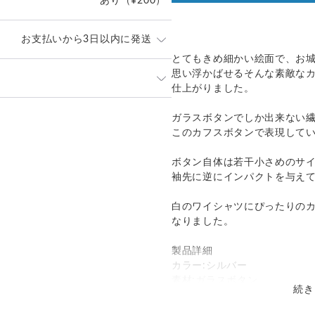
あり
（¥200）
お支払いから3日以内に発送
とてもきめ細かい絵面で、お
思い浮かばせるそんな素敵な
内に丁寧に発送致します。
仕上がりました。
なくお申し付けください。
発送：
不可能
ガラスボタンでしか出来ない
ポスト」
このカフスボタンで表現して
追跡／補償
送料
追加送料
）にてお届け致します。
は当店が負担致します。
ボタン自体は若干小さめのサ
○
／
✕
¥0
¥0
袖先に逆にインパクトを与え
白のワイシャツにぴったりの
なりました。
製品詳細
カラー:シルバー
素材:ガラスボタン
続き
金具:ロジウム（真鍮）シルバ
サイズ:直径14mm、厚み4mm