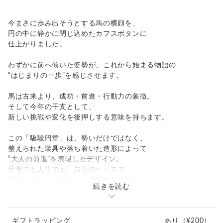
今まさに歩み出そうとする馬の横顔を、
円の中に静かに閉じ込めたカフスボタンに
仕上がりました。
わずかに前へ傾いた姿勢が、これから始まる物語の
“はじまりの一歩”を感じさせます。
馬は古来より、成功・前進・行動力の象徴。
そして今年の干支として、
新しい挑戦や変化を後押しする意味を持ちます。
この「駆駿円章」は、勢いだけではなく、
整えられた装具や落ち着いた造形によって
“大人の前進”を表現したデザイン。
仕事でも人生でも、自分のペースで
確かに進む人に似合うカフスとなりました。
続きを読む
新しいステージへ向かう自分への一本として。
また、大切な人へ「次の一歩を応援している」
ギフトラッピング
あり
（¥200）
という想いを込めた贈り物として。