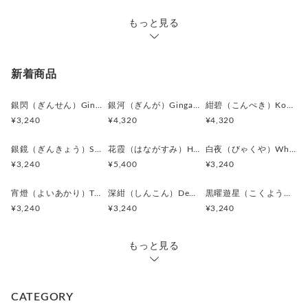
クラシックな印象を静かに支えています。
もっと見る
素材:メタルボタン
金具:ロジウム（真鍮）ブラック
サイズ:直径15mm, 厚み3mm
新着商品
全体の印象：
銀閃（ぎんせん）Ginsen カフスボタン Modern 625
銀河（ぎんが）Ginga カフスボタン Advanced 524
紺碧（こんぺき）Konpeki カフスボタン Advanced 523
第一印象は、軽やかでクリーン。
¥3,240
¥4,320
¥4,320
これまでの重厚な紋章系とは少し違い、
馬の表情や装具のラインが生む“動き”が印象に残ります。
銀鏡（ぎんきょう）Silver Prism カフスボタン Modern 624
花霞（はながすみ）Hana-Gasumi カフスボタン Premium 253
白夜（びゃくや）White Nocturne カフスボタン Modern 623
¥3,240
¥5,400
¥3,240
円形の中に収まった横顔は、
まるで次の瞬間に駆け出すような気配を持ち、
宵燈（よいあかり）Twilight Ember カフスボタン Modern 622
深紺（しんこん）Deep Navy カフスボタン Modern 621
黒曜遊星（こくようゆうせい）Obsidian Orbit カフスボタン Modern 620
干支モチーフでありながら未来志向のメッセージを感じさせま
¥3,240
¥3,240
¥3,240
す。
ビジネスでは前向きな印象を。
もっと見る
フォーマルでは清潔感のあるアクセントを。
そして日常では、行動する自分を思い出させてくれる象徴とし
て。
CATEGORY