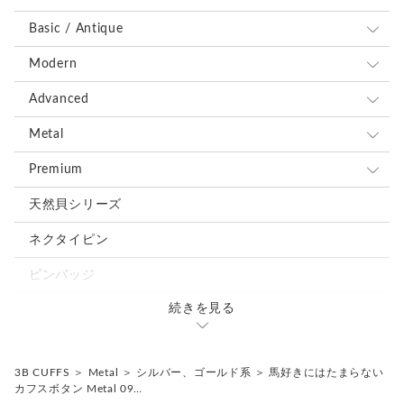
贈る人にとっては「新しい一歩を踏み出してほしい」
という願いを込められるカフス。
Basic / Antique
受け取る人にとっては、袖口を見るたびに
背筋が少し伸びるような存在です。
全て
Modern
ブルー、ネイビー系
全て
Advanced
干支としての意味と、普遍的な前進の象徴が重なった、
軽やかで力強い馬のカフスボタンとなりました。
レッド、ピンク系
ブルー、ネイビー系
全て
Metal
＊化粧箱付き簡易ギフトラッピングの例は、こちらをご覧下さ
ブラウン、グレー、ブラック系
レッド、ピンク系
ブルー、ネイビー系
全て
Premium
い。
⇒
https://www.creema.jp/item/978037/detail
グリーン、オレンジ、イエロー系
ブラウン、グレー、ブラック系
レッド、ピンク系
ブルー、ネイビー系
全て
天然貝シリーズ
＊アンティークボタンを使用しているため、経年による細かな
ホワイト、ベージュ系
グリーン、オレンジ、イエロー系
ブラウン、グレー、ブラック系
レッド、ピンク系
ブルー、ネイビー系
ネクタイピン
キズや風合いの変化が見られる場合がございます。素材の持つ
シルバー、ゴールド系
ホワイト、ベージュ系
味わいとしてお楽しみください。
グリーン、オレンジ、イエロー系
ブラウン、グレー、ブラック系
レッド、ピンク系
ピンバッジ
＊カフス／カフスボタン／カフリンクス、またピンバッジ／ピ
ミックス、その他の色
シルバー、ゴールド系
ホワイト、ベージュ系
グリーン、オレンジ、イエロー系
ブラウン、グレー、ブラック系
ンズはいずれも一般的に同義のアイテムを指します。
続きを見る
カフスタイピンセット
＊ピンバッジやピンズは、広い意味で「ラペルピン」と呼ばれ
ミックス、その他の色
シルバー、ゴールド系
ホワイト、ベージュ系
グリーン、オレンジ、イエロー系
ることもあります。
＊海外では “Cufflinks（カフリンクス）” の名称が一般的です
ミックス、その他の色
3B CUFFS
＞
Metal
＞
シルバー、ゴールド系
＞
馬好きにはたまらない
シルバー、ゴールド系
ホワイト、ベージュ系
が、日本では「カフスボタン」として知られています。
カフスボタン Metal 09…
＊ボタン素材は一点ごとに色味や形状、大きさにわずかな個体