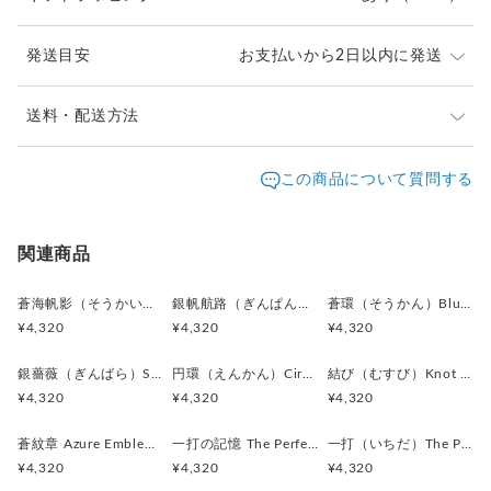
袖口に現れる小さな馬は、
発送目安
お支払いから2日以内に発送
静かに背中を押してくれる存在になります。
製品詳細
ご注文頂いたお品は、2日以内に丁寧に発送致します。
送料・配送方法
カラー:
お急ぎの際は、どうぞご遠慮なくお申し付けください。
白銀（はくぎん）／ブライトシルバー
発送元地域：
東京都
海外発送：
不可能
この商品について質問する
作品全体を包む基調色。
通常は日本郵便の「クリックポスト」
やや明るめの銀色が、
配送方法
追跡／補償
送料
追加送料
（ポスト投函・日時指定不可）にてお届け致します。
軽やかさと清潔感を感じさせます。
クリックポストでの発送送料は当店が負担致します。
光を受けると繊細な反射が生まれ、
クリックポスト
○
／
✕
¥0
¥0
関連商品
馬の造形に自然な立体感を与えています。
¥1以上のご注文で送料無料
蒼海帆影（そうかいほえい）Blue Sail Story カフスボタン Metal 219
銀帆航路（ぎんぱんこうろ）Silver Voyage カフスボタン Metal 218
蒼環（そうかん）Blue Halo カフスボタン Metal 216
淡灰（たんかい）／ソフトグレー
¥4,320
¥4,320
¥4,320
背景部分に宿る色。
銀色の輝きをやわらかく受け止め、
銀薔薇（ぎんばら）Silver Rose カフスボタン Metal 217
円環（えんかん）Circle of Balance カフスボタン Metal 213
結び（むすび）Knot of Elegance カフスボタン Metal 212
奥行きと落ち着きを作り出しています。
¥4,320
¥4,320
¥4,320
墨銀（ぼくぎん）／ガンメタルシルバー
蒼紋章 Azure Emblem カフスボタン Metal 130
一打の記憶 The Perfect Swing ピンバッジ Metal 015
一打（いちだ）The Perfect Swing カフスボタン Metal 214
金具部分の色。
¥4,320
¥4,320
¥4,320
控えめな暗銀色が全体を引き締め、